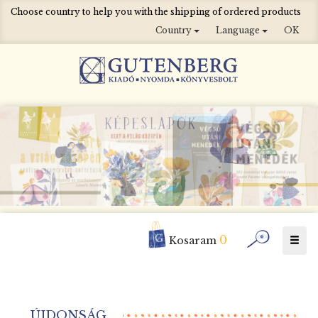
Choose country to help you with the shipping of ordered products
Country
Language
OK
0
Togg
Kosaram
navig
ÚJDONSÁG