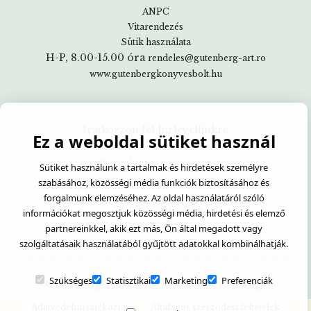
ANPC
Vitarendezés
Sütik használata
H-P, 8.00-15.00 óra
rendeles@gutenberg-art.ro
www.gutenbergkonyvesbolt.hu
Iratkozzon fel hírlevelünkre
Ez a weboldal sütiket használ
Sütiket használunk a tartalmak és hirdetések személyre
szabásához, közösségi média funkciók biztosításához és
forgalmunk elemzéséhez. Az oldal használatáról szóló
információkat megosztjuk közösségi média, hirdetési és elemző
Egyetértek:
Adatvédelmi tájékoztató
partnereinkkel, akik ezt más, Ön által megadott vagy
szolgáltatásaik használatából gyűjtött adatokkal kombinálhatják.
Szükséges
Statisztikai
Marketing
Preferenciák
- Created with
© GutenbergKönyvesbolt
Soldigo
Adatvédelmi tájékoztató
Általános szerződési feltételek