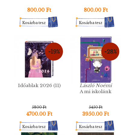
800.00 Ft
800.00 Ft
Kosárba tesz
Kosárba tesz
-19%
-28%
Időablak 2026 (11)
László Noémi
A mi iskolánk
5800 Ft
5450 Ft
4700.00 Ft
3950.00 Ft
Kosárba tesz
Kosárba tesz