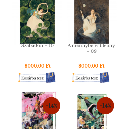
Szabadon – 10
A mennybe vitt leány
– 09
8000.00 Ft
8000.00 Ft
Kosárba tesz
Kosárba tesz
-14%
-14%