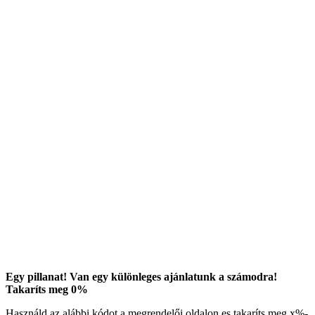
Egy pillanat! Van egy különleges ajánlatunk a számodra!
Takaríts meg
0
%
Használd az alábbi kódot a megrendelői oldalon es takaríts meg
x
%-