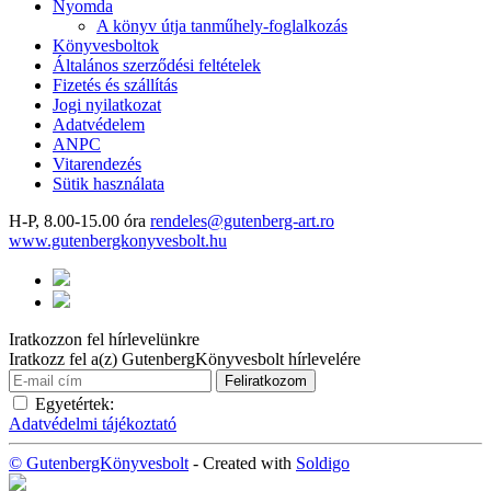
Nyomda
A könyv útja tanműhely-foglalkozás
Könyvesboltok
Általános szerződési feltételek
Fizetés és szállítás
Jogi nyilatkozat
Adatvédelem
ANPC
Vitarendezés
Sütik használata
H-P, 8.00-15.00 óra
rendeles@gutenberg-art.ro
www.gutenbergkonyvesbolt.hu
Iratkozzon fel hírlevelünkre
Iratkozz fel a(z) GutenbergKönyvesbolt hírlevelére
Egyetértek:
Adatvédelmi tájékoztató
© GutenbergKönyvesbolt
- Created with
Soldigo