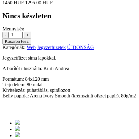
1450 HUF
1295.00 HUF
Nincs készleten
Mennyiség
-
+
Kosárba tesz
Kategóriák:
Web
Jegyzetfüzetek
ÚJDONSÁG
Jegyzetfüzet sima lapokkal.
A borítót illusztrálta: Kürti Andrea
Formátum: 84x120 mm
Terjedelem: 80 oldal
Kivitelezés: puhatáblás, spirálozott
Belív papírja: Arena Ivory Smooth (krémszínű ofszet papír), 80g/m2