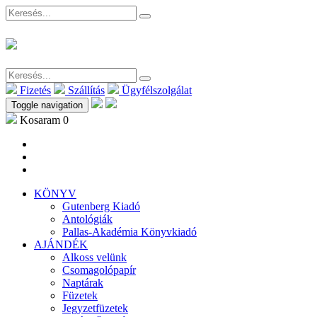
Fizetés
Szállítás
Ügyfélszolgálat
Toggle navigation
Kosaram
0
KÖNYV
Gutenberg Kiadó
Antológiák
Pallas-Akadémia Könyvkiadó
AJÁNDÉK
Alkoss velünk
Csomagolópapír
Naptárak
Füzetek
Jegyzetfüzetek