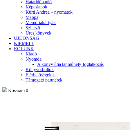
Határidőnapló
Képeslapok
Kürti Andrea – nyomatok
Mappa
Memóriakártyák
Színező
Üres könyvek
ÚJDONSÁG
KIEMELT
RÓLUNK
Kiadó
Nyomda
A könyv útja tanműhely-foglalkozás
Könyvesboltok
Elérhetőségeink
Támogató partnerek
Kosaram
0