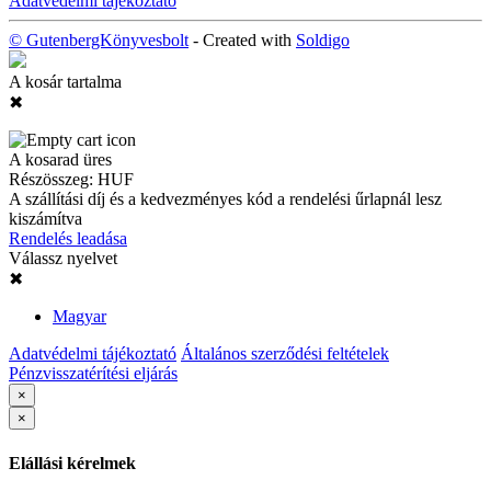
Adatvédelmi tájékoztató
© GutenbergKönyvesbolt
- Created with
Soldigo
A kosár tartalma
✖
A kosarad üres
Részösszeg:
HUF
A szállítási díj és a kedvezményes kód a rendelési űrlapnál lesz
kiszámítva
Rendelés leadása
Válassz nyelvet
✖
Magyar
Adatvédelmi tájékoztató
Általános szerződési feltételek
Pénzvisszatérítési eljárás
×
×
Elállási kérelmek