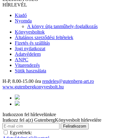
HÍRLEVÉL
Kiadó
Nyomda
A könyv útja tanműhely-foglalkozás
Könyvesboltok
Általános szerződési feltételek
Fizetés és szállítás
Jogi nyilatkozat
Adatvédelem
ANPC
Vitarendezés
Sütik használata
H-P, 8.00-15.00 óra
rendeles@gutenberg-art.ro
www.gutenbergkonyvesbolt.hu
Iratkozzon fel hírlevelünkre
Iratkozz fel a(z) GutenbergKönyvesbolt hírlevelére
Egyetértek: