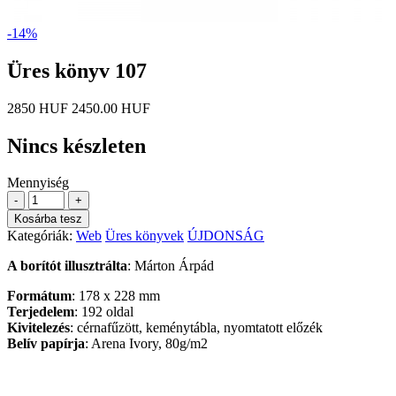
-14%
Üres könyv 107
2850 HUF
2450.00 HUF
Nincs készleten
Mennyiség
-
+
Kosárba tesz
Kategóriák:
Web
Üres könyvek
ÚJDONSÁG
A borítót illusztrálta
: Márton Árpád
Formátum
: 178 x 228 mm
Terjedelem
: 192 oldal
Kivitelezés
: cérnafűzött, keménytábla, nyomtatott előzék
Belív papírja
: Arena Ivory, 80g/m2