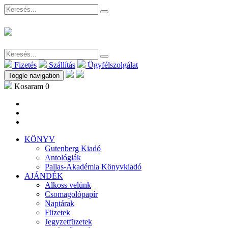
Fizetés
Szállítás
Ügyfélszolgálat
Toggle navigation
Kosaram
0
KÖNYV
Gutenberg Kiadó
Antológiák
Pallas-Akadémia Könyvkiadó
AJÁNDÉK
Alkoss velünk
Csomagolópapír
Naptárak
Füzetek
Jegyzetfüzetek