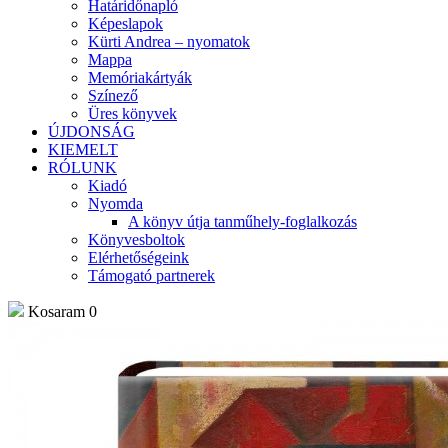
Határidőnapló
Képeslapok
Kürti Andrea – nyomatok
Mappa
Memóriakártyák
Színező
Üres könyvek
ÚJDONSÁG
KIEMELT
RÓLUNK
Kiadó
Nyomda
A könyv útja tanműhely-foglalkozás
Könyvesboltok
Elérhetőségeink
Támogató partnerek
Kosaram
0