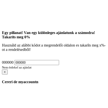
Egy pillanat! Van egy különleges ajánlatunk a számodra!
Takaríts meg
0
%
Használd az alábbi kódot a megrendelői oldalon es takaríts meg
x
%-
ot a rendelésedből!
000000
Nem érdekel az ajánlat
×
Cereri de myaccountn