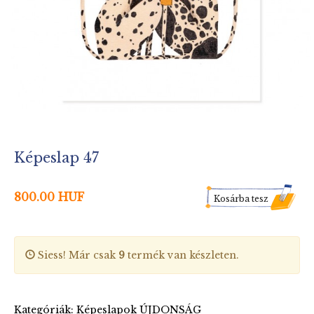
Képeslap 47
800.00 HUF
Kosárba tesz
Siess! Már csak
9
termék van készleten.
Kategóriák:
Képeslapok
ÚJDONSÁG