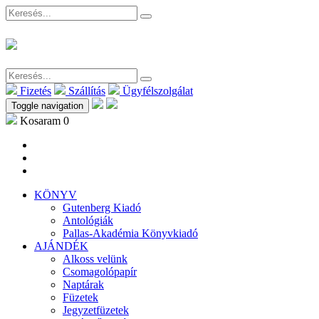
Fizetés
Szállítás
Ügyfélszolgálat
Toggle navigation
Kosaram
0
KÖNYV
Gutenberg Kiadó
Antológiák
Pallas-Akadémia Könyvkiadó
AJÁNDÉK
Alkoss velünk
Csomagolópapír
Naptárak
Füzetek
Jegyzetfüzetek