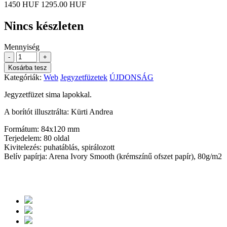
1450 HUF
1295.00 HUF
Nincs készleten
Mennyiség
-
+
Kosárba tesz
Kategóriák:
Web
Jegyzetfüzetek
ÚJDONSÁG
Jegyzetfüzet sima lapokkal.
A borítót illusztrálta: Kürti Andrea
Formátum: 84x120 mm
Terjedelem: 80 oldal
Kivitelezés: puhatáblás, spirálozott
Belív papírja: Arena Ivory Smooth (krémszínű ofszet papír), 80g/m2