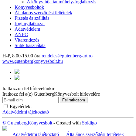
A könyv útja tanműhely-foglalkozás
Könyvesboltok
Általános szerződési feltételek
Fizetés és szállítás
Jogi nyilatkozat
Adatvédelem
ANPC
Vitarendezés
Sütik használata
H-P, 8.00-15.00 óra
rendeles@gutenberg-art.ro
www.gutenbergkonyvesbolt.hu
Iratkozzon fel hírlevelünkre
Iratkozz fel a(z) GutenbergKönyvesbolt hírlevelére
Egyetértek:
Adatvédelmi tájékoztató
© GutenbergKönyvesbolt
- Created with
Soldigo
Adatvédelmi tájékoztató
Általános szerződési feltételek