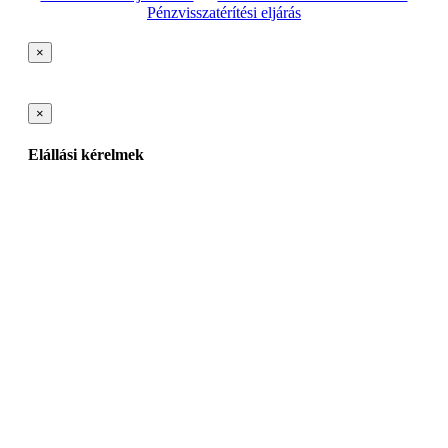
Pénzvisszatérítési eljárás
×
×
Elállási kérelmek