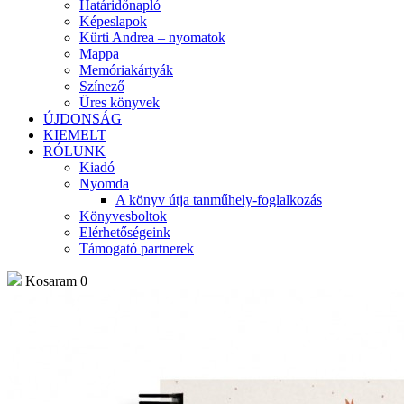
Határidőnapló
Képeslapok
Kürti Andrea – nyomatok
Mappa
Memóriakártyák
Színező
Üres könyvek
ÚJDONSÁG
KIEMELT
RÓLUNK
Kiadó
Nyomda
A könyv útja tanműhely-foglalkozás
Könyvesboltok
Elérhetőségeink
Támogató partnerek
Kosaram
0