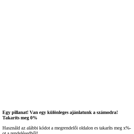
Egy pillanat! Van egy különleges ajánlatunk a számodra!
Takaríts meg
0
%
Használd az alábbi kódot a megrendelői oldalon es takaríts meg
x
%-
ot a rendelésedből!