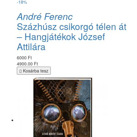
-18%
André Ferenc
Százhúsz csikorgó télen át
– Hangjátékok József
Attilára
6000 Ft
4900.00 Ft
Kosárba tesz