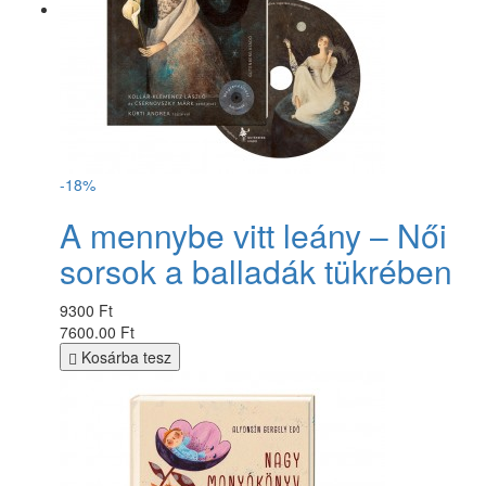
-18%
A mennybe vitt leány – Női
sorsok a balladák tükrében
9300 Ft
7600.00 Ft
Kosárba tesz