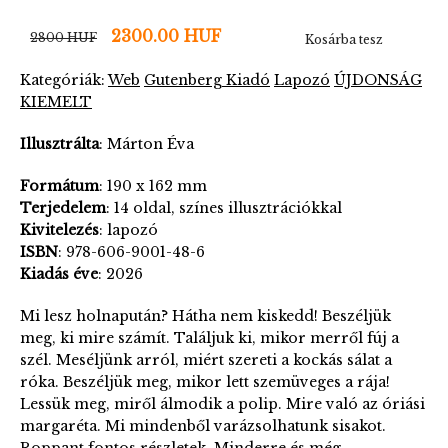
2300.00 HUF
2800 HUF
Kosárba tesz
Kategóriák:
Web
Gutenberg Kiadó
Lapozó
ÚJDONSÁG
KIEMELT
Illusztrálta
: Márton Éva
Formátum
: 190 x 162 mm
Terjedelem
: 14 oldal, színes illusztrációkkal
Kivitelezés
: lapozó
ISBN
: 978-606-9001-48-6
Kiadás éve
: 2026
Mi lesz holnapután? Hátha nem kiskedd! Beszéljük
meg, ki mire számít. Találjuk ki, mikor merről fúj a
szél. Meséljünk arról, miért szereti a kockás sálat a
róka. Beszéljük meg, mikor lett szemüveges a rája!
Lessük meg, miről álmodik a polip. Mire való az óriási
margaréta. Mi mindenből varázsolhatunk sisakot.
Roppant fontos részletek. Minderre és még