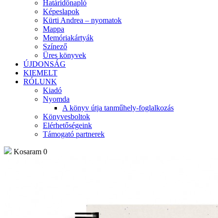
Határidőnapló
Képeslapok
Kürti Andrea – nyomatok
Mappa
Memóriakártyák
Színező
Üres könyvek
ÚJDONSÁG
KIEMELT
RÓLUNK
Kiadó
Nyomda
A könyv útja tanműhely-foglalkozás
Könyvesboltok
Elérhetőségeink
Támogató partnerek
Kosaram
0