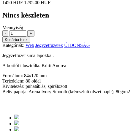
1450 HUF
1295.00 HUF
Nincs készleten
Mennyiség
-
+
Kosárba tesz
Kategóriák:
Web
Jegyzetfüzetek
ÚJDONSÁG
Jegyzetfüzet sima lapokkal.
A borítót illusztrálta: Kürti Andrea
Formátum: 84x120 mm
Terjedelem: 80 oldal
Kivitelezés: puhatáblás, spirálozott
Belív papírja: Arena Ivory Smooth (krémszínű ofszet papír), 80g/m2