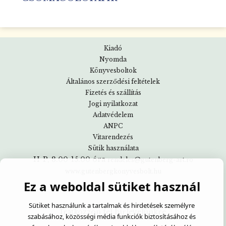
Kiadó
Nyomda
Könyvesboltok
Általános szerződési feltételek
Fizetés és szállítás
Jogi nyilatkozat
Adatvédelem
ANPC
Vitarendezés
Sütik használata
H-P, 8.00-15.00 óra
rendeles@gutenberg-art.ro
www.gutenbergkonyvesbolt.hu
Ez a weboldal sütiket használ
Sütiket használunk a tartalmak és hirdetések személyre
Iratkozzon fel hírlevelünkre
szabásához, közösségi média funkciók biztosításához és