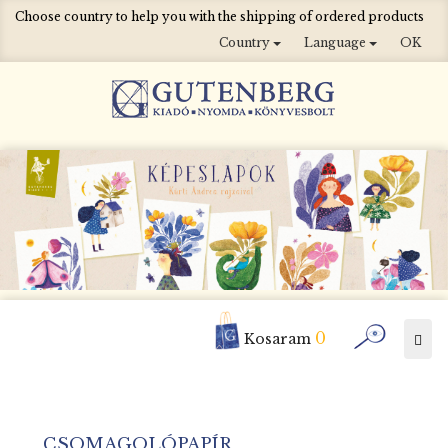
Choose country to help you with the shipping of ordered products
Country
Language
OK
0
Togg
Kosaram
navi
CSOMAGOLÓPAPÍR