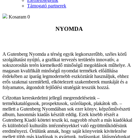
Elérhetőségeink
Támogató partnerek
Kosaram
0
NYOMDA
A Gutenberg Nyomda a térség egyik legkorszerűbb, széles körű
szolgáltatást nyújtó, a grafikai tervezés területén innovatív, a
sokszorosítás terén kiemelkedő minőségű megoldások műhelye. A
magasan kvalifikált minőségű nyomdai termékek előállítása
érdekében az iparág legmodernebb eszköztárát használjuk, ehhez
erős szakmai szemléletű, elkötelezett szakemberek munkáját és a
folyamatos, átgondolt fejlődési stratégiát tesszük hozzá.
Célzottan kereskedelmi jellegű megrendeléseink –
termékkatalógusok, prospektusok, szórólapok, plakátok stb. –
mellett a Gutenberg Nyomdában sok ezer könyv, képzőművészeti
album, hasonmás kiadás készült eddig. Ezek kisebb részét a
Gutenberg Kiadó kötetei teszik ki, nagyobb részét a más kiadókkal
és különböző kulturális intézményekkel való együttműködésünk
eredményezi. Örülünk annak, hogy saját könyveink kivitelezése
mellett több más kiadónak is gyártunk, tudásunkat, látásmódunkat