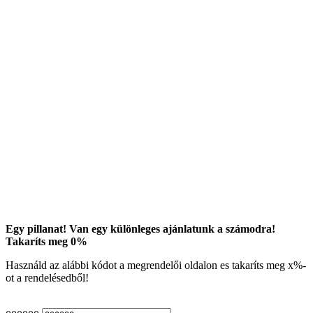
Egy pillanat! Van egy különleges ajánlatunk a számodra!
Takaríts meg
0
%
Használd az alábbi kódot a megrendelői oldalon es takaríts meg
x
%-
ot a rendelésedből!