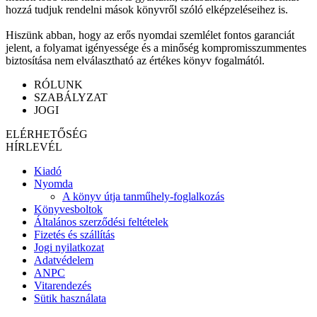
hozzá tudjuk rendelni mások könyvről szóló elképzeléseihez is.
Hiszünk abban, hogy az erős nyomdai szemlélet fontos garanciát
jelent, a folyamat igényessége és a minőség kompromisszummentes
biztosítása nem elválasztható az értékes könyv fogalmától.
RÓLUNK
SZABÁLYZAT
JOGI
ELÉRHETŐSÉG
HÍRLEVÉL
Kiadó
Nyomda
A könyv útja tanműhely-foglalkozás
Könyvesboltok
Általános szerződési feltételek
Fizetés és szállítás
Jogi nyilatkozat
Adatvédelem
ANPC
Vitarendezés
Sütik használata