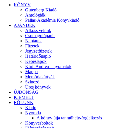
KÖNYV
Gutenberg Kiadó
Antológiák
Pallas-Akadémia Könyvkiadó
AJÁNDÉK
Alkoss velünk
Csomagolópapír
Naptárak
Füzetek
Jegyzetfüzetek
Határidőnapló
Képeslapok
Kürti Andrea – nyomatok
Mappa
Memóriakártyák
Színező
Üres könyvek
ÚJDONSÁG
KIEMELT
RÓLUNK
Kiadó
Nyomda
A könyv útja tanműhely-foglalkozás
Könyvesboltok