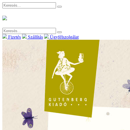
Fizetés
Szállítás
Ügyfélszolgálat