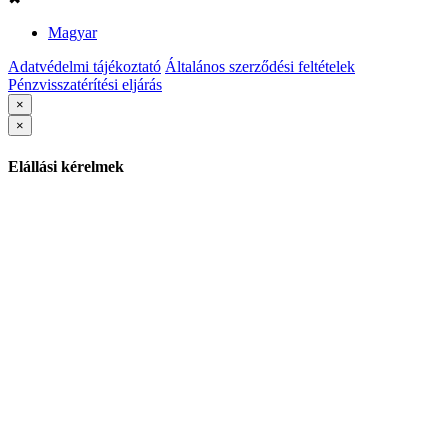
Magyar
Adatvédelmi tájékoztató
Általános szerződési feltételek
Pénzvisszatérítési eljárás
×
×
Elállási kérelmek