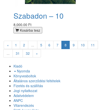
Szabadon – 10
8,000.00 Ft
Kosárba tesz
«
1
2
...
5
6
7
8
9
10
11
...
31
32
»
Kiadó
Nyomda
Könyvesboltok
Általános szerződési feltételek
Fizetés és szállítás
Jogi nyilatkozat
Adatvédelem
ANPC
Vitarendezés