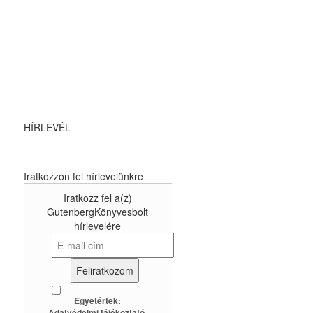
HÍRLEVÉL
Iratkozzon fel hírlevelünkre
Iratkozz fel a(z)
GutenbergKönyvesbolt
hírlevelére
Egyetértek:
Adatvédelmi tájékoztató