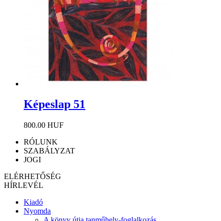
Képeslap 51
800.00 HUF
RÓLUNK
SZABÁLYZAT
JOGI
ELÉRHETŐSÉG
HÍRLEVÉL
Kiadó
Nyomda
A könyv útja tanműhely-foglalkozás