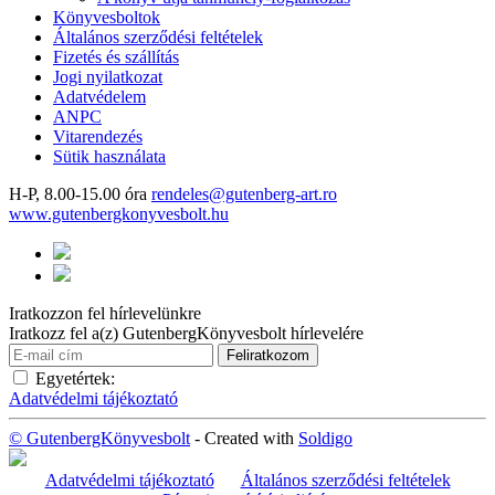
Könyvesboltok
Általános szerződési feltételek
Fizetés és szállítás
Jogi nyilatkozat
Adatvédelem
ANPC
Vitarendezés
Sütik használata
H-P, 8.00-15.00 óra
rendeles@gutenberg-art.ro
www.gutenbergkonyvesbolt.hu
Iratkozzon fel hírlevelünkre
Iratkozz fel a(z) GutenbergKönyvesbolt hírlevelére
Egyetértek:
Adatvédelmi tájékoztató
© GutenbergKönyvesbolt
- Created with
Soldigo
Adatvédelmi tájékoztató
Általános szerződési feltételek