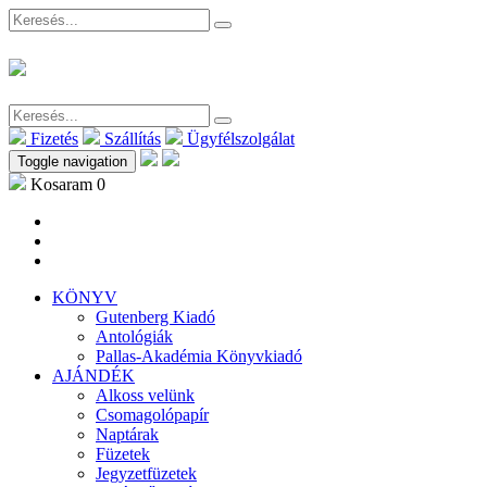
Fizetés
Szállítás
Ügyfélszolgálat
Toggle navigation
Kosaram
0
KÖNYV
Gutenberg Kiadó
Antológiák
Pallas-Akadémia Könyvkiadó
AJÁNDÉK
Alkoss velünk
Csomagolópapír
Naptárak
Füzetek
Jegyzetfüzetek