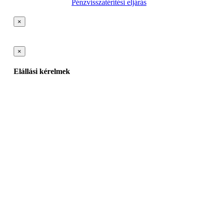
Pénzvisszatérítési eljárás
×
×
Elállási kérelmek