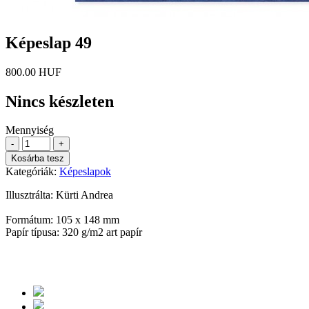
Képeslap 49
800.00 HUF
Nincs készleten
Mennyiség
-
+
Kosárba tesz
Kategóriák:
Képeslapok
Illusztrálta: Kürti Andrea
Formátum: 105 x 148 mm
Papír típusa: 320 g/m2 art papír