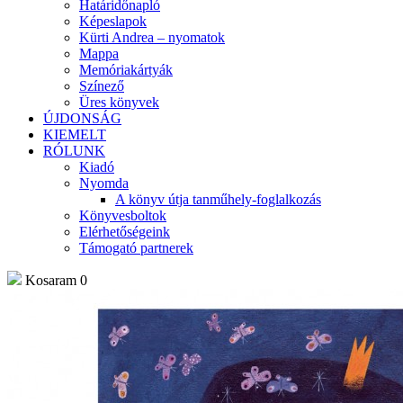
Határidőnapló
Képeslapok
Kürti Andrea – nyomatok
Mappa
Memóriakártyák
Színező
Üres könyvek
ÚJDONSÁG
KIEMELT
RÓLUNK
Kiadó
Nyomda
A könyv útja tanműhely-foglalkozás
Könyvesboltok
Elérhetőségeink
Támogató partnerek
Kosaram
0