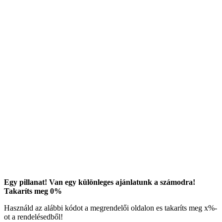
Egy pillanat! Van egy különleges ajánlatunk a számodra!
Takaríts meg
0
%
Használd az alábbi kódot a megrendelői oldalon es takaríts meg
x
%-
ot a rendelésedből!