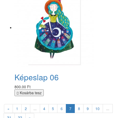
Képeslap 06
800.00 Ft
Kosárba tesz
«
1
2
...
4
5
6
7
8
9
10
...
31
32
»