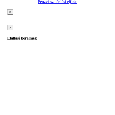
Pénzvisszatérítési eljárás
×
×
Elállási kérelmek