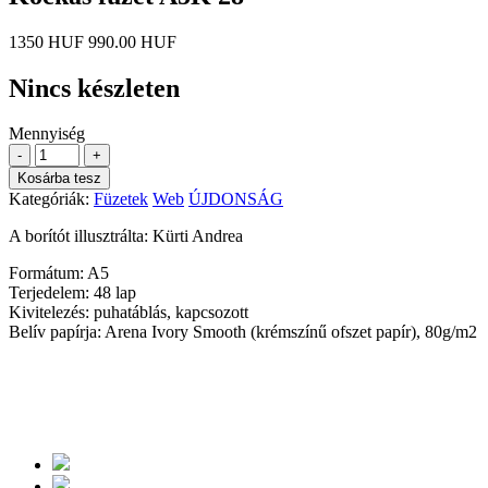
1350 HUF
990.00 HUF
Nincs készleten
Mennyiség
-
+
Kosárba tesz
Kategóriák:
Füzetek
Web
ÚJDONSÁG
A borítót illusztrálta: Kürti Andrea
Formátum: A5
Terjedelem: 48 lap
Kivitelezés: puhatáblás, kapcsozott
Belív papírja: Arena Ivory Smooth (krémszínű ofszet papír), 80g/m2