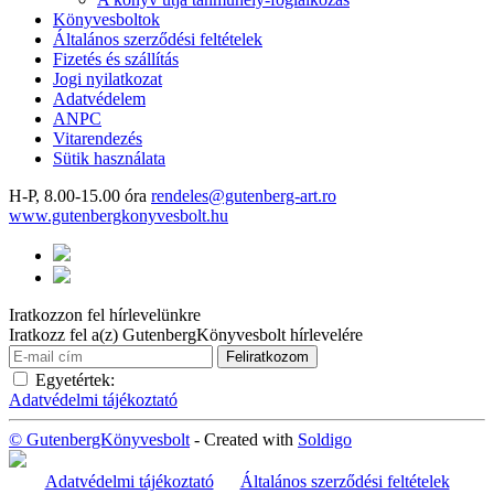
Könyvesboltok
Általános szerződési feltételek
Fizetés és szállítás
Jogi nyilatkozat
Adatvédelem
ANPC
Vitarendezés
Sütik használata
H-P, 8.00-15.00 óra
rendeles@gutenberg-art.ro
www.gutenbergkonyvesbolt.hu
Iratkozzon fel hírlevelünkre
Iratkozz fel a(z) GutenbergKönyvesbolt hírlevelére
Egyetértek:
Adatvédelmi tájékoztató
© GutenbergKönyvesbolt
- Created with
Soldigo
Adatvédelmi tájékoztató
Általános szerződési feltételek