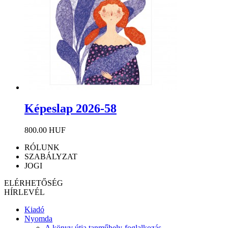
Képeslap 2026-58
800.00 HUF
RÓLUNK
SZABÁLYZAT
JOGI
ELÉRHETŐSÉG
HÍRLEVÉL
Kiadó
Nyomda
A könyv útja tanműhely-foglalkozás