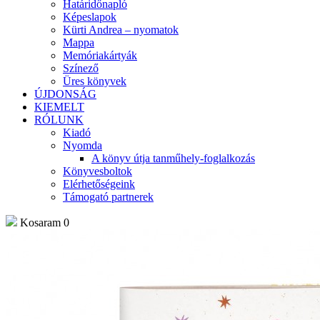
Határidőnapló
Képeslapok
Kürti Andrea – nyomatok
Mappa
Memóriakártyák
Színező
Üres könyvek
ÚJDONSÁG
KIEMELT
RÓLUNK
Kiadó
Nyomda
A könyv útja tanműhely-foglalkozás
Könyvesboltok
Elérhetőségeink
Támogató partnerek
Kosaram
0