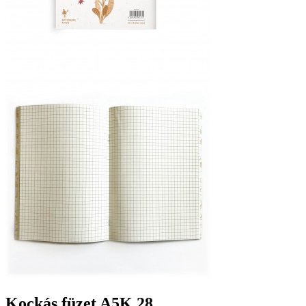
Kockás füzet A5K 28