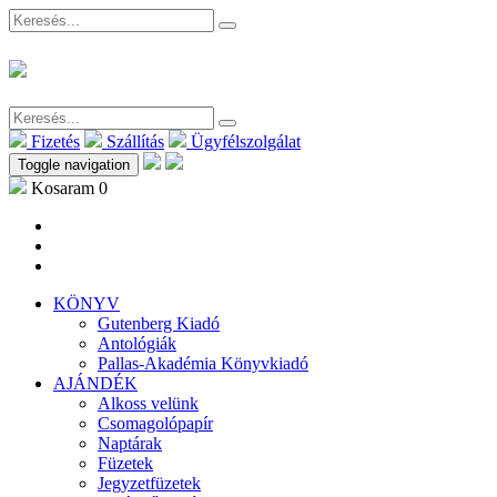
Fizetés
Szállítás
Ügyfélszolgálat
Toggle navigation
Kosaram
0
KÖNYV
Gutenberg Kiadó
Antológiák
Pallas-Akadémia Könyvkiadó
AJÁNDÉK
Alkoss velünk
Csomagolópapír
Naptárak
Füzetek
Jegyzetfüzetek