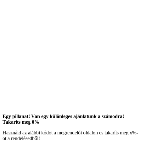
Egy pillanat! Van egy különleges ajánlatunk a számodra!
Takaríts meg
0
%
Használd az alábbi kódot a megrendelői oldalon es takaríts meg
x
%-
ot a rendelésedből!