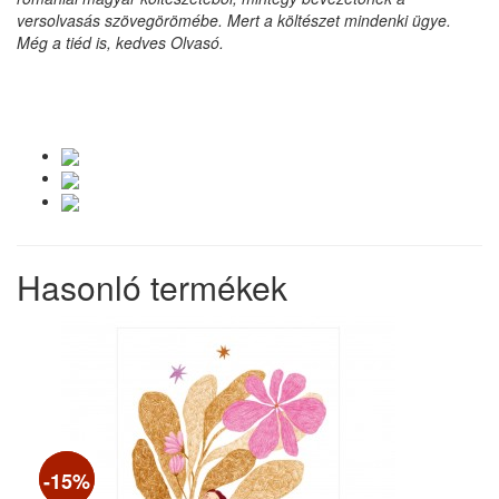
versolvasás szövegörömébe. Mert a költészet mindenki ügye.
Még a tiéd is, kedves Olvasó.
Hasonló termékek
-20%
-15%