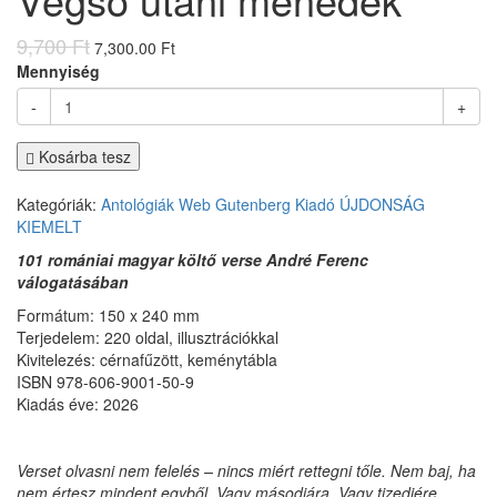
9,700 Ft
7,300.00 Ft
Mennyiség
-
+
Kosárba tesz
Kategóriák:
Antológiák
Web
Gutenberg Kiadó
ÚJDONSÁG
KIEMELT
101 romániai magyar költő verse
André Ferenc
válogatásában
Formátum: 150 x 240 mm
Terjedelem: 220 oldal, illusztrációkkal
Kivitelezés: cérnafűzött, keménytábla
ISBN 978-606-9001-50-9
Kiadás éve: 2026
Verset olvasni nem felelés – nincs miért rettegni tőle. Nem baj, ha
nem értesz mindent egyből. Vagy másodjára. Vagy tizedjére.