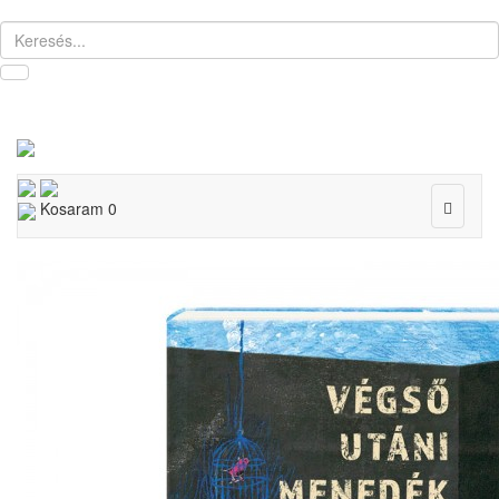
Toggle
Kosaram
0
navigat