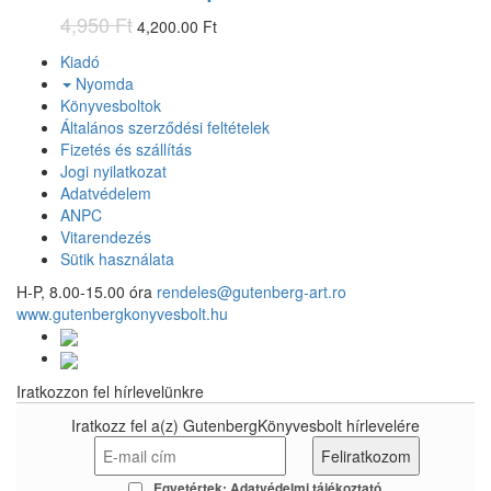
4,950 Ft
4,200.00 Ft
Kiadó
Nyomda
Könyvesboltok
Általános szerződési feltételek
Fizetés és szállítás
Jogi nyilatkozat
Adatvédelem
ANPC
Vitarendezés
Sütik használata
H-P, 8.00-15.00 óra
rendeles@gutenberg-art.ro
www.gutenbergkonyvesbolt.hu
Iratkozzon fel hírlevelünkre
Iratkozz fel a(z) GutenbergKönyvesbolt hírlevelére
Egyetértek:
Adatvédelmi tájékoztató