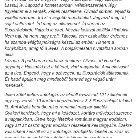
Lassulj le. Lapozd a kötetet sorban, véletlenszerűen, légy
figyelemmel a versek, képek részleteire. Olvasd sorban. Nyisd ki
véletlenszerűen. Írd ki a legjobb mondatokat. Jegyezd meg. Írj
saját változatot. Írd meg az ellenversét. Írj verset az
illusztrációkról. Rajzold le őket. Készíts kollázst belőlük kiindulva.
Nem baj, ha nem vagy profi. Táncolni sem csak akkor érdemes,
ha szamba-világbajnokságra készül az ember. Hanem a
konyhában, amíg fő a leves. A polgármesteri hivatalban sorban
állás
közben. A parkban a madarak énekére. Olvass, írj verset is
ugyanígy. Használd ezt a kötetet, vidd magaddal. Amit elolvasol,
az a tied. Engedd, hogy a szövegek, az illusztrációk át­itassanak.
És hadd épüljön meg mindebből benned egy végső utáni
menedék.
Jelen kötet kettős antológia: az elmúlt évszázad 101 költőjének
egy-egy versét, 10 kortárs képzőművész 3-3 illusztráció­ját találod
itt. Ami közös bennük: mind romániai magyar alkotók.
Gyakori kérdések, hogy mi a költészet, kortárs művészet szerepe
a napjainkban, illetve hogy létezik-e romániai magyar irodalom,
vagy azt az összmagyar irodalom részeként kell tárgyalni. Ezekre
válaszként készült ez az antológia. Szubjektív látlelet bő száz év
romániai magyar költészetéből, mintegy bevezetőnek a