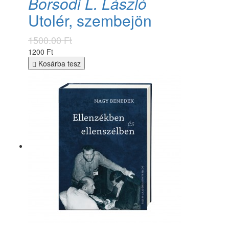
Borsodi L. László
Utolér, szembejön
1500.00 Ft
1200 Ft
Kosárba tesz