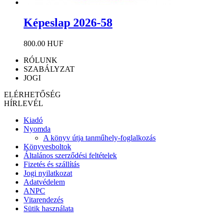
Képeslap 2026-58
800.00 HUF
RÓLUNK
SZABÁLYZAT
JOGI
ELÉRHETŐSÉG
HÍRLEVÉL
Kiadó
Nyomda
A könyv útja tanműhely-foglalkozás
Könyvesboltok
Általános szerződési feltételek
Fizetés és szállítás
Jogi nyilatkozat
Adatvédelem
ANPC
Vitarendezés
Sütik használata