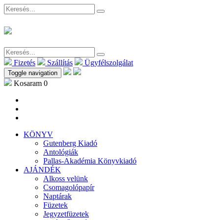
Fizetés
Szállítás
Ügyfélszolgálat
Toggle navigation
Kosaram
0
KÖNYV
Gutenberg Kiadó
Antológiák
Pallas-Akadémia Könyvkiadó
AJÁNDÉK
Alkoss velünk
Csomagolópapír
Naptárak
Füzetek
Jegyzetfüzetek