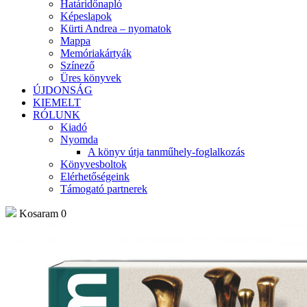
Határidőnapló
Képeslapok
Kürti Andrea – nyomatok
Mappa
Memóriakártyák
Színező
Üres könyvek
ÚJDONSÁG
KIEMELT
RÓLUNK
Kiadó
Nyomda
A könyv útja tanműhely-foglalkozás
Könyvesboltok
Elérhetőségeink
Támogató partnerek
Kosaram
0