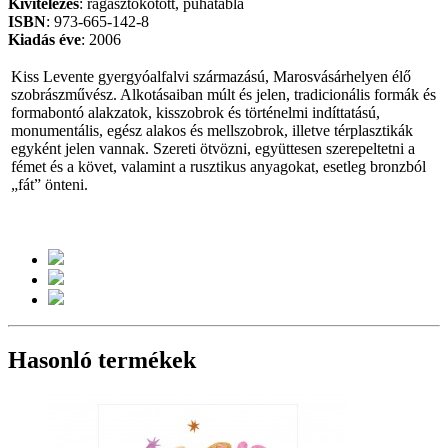
Kivitelezés
: ragasztókötött, puhatábla
ISBN
: 973-665-142-8
Kiadás
éve
: 2006
Kiss Levente gyergyóalfalvi származású, Marosvásárhelyen élő
szobrászművész. Alkotásaiban múlt és jelen, tradicionális formák és
formabontó alakzatok, kisszobrok és történelmi indíttatású,
monumentális, egész alakos és mellszobrok, illetve térplasztikák
egyként jelen vannak. Szereti ötvözni, együttesen szerepeltetni a
fémet és a követ, valamint a rusztikus anyagokat, esetleg bronzból
„fát” önteni.
Hasonló termékek