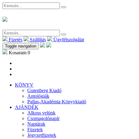
Fizetés
Szállítás
Ügyfélszolgálat
Toggle navigation
Kosaram
0
KÖNYV
Gutenberg Kiadó
Antológiák
Pallas-Akadémia Könyvkiadó
AJÁNDÉK
Alkoss velünk
Csomagolópapír
Naptárak
Füzetek
Jegyzetfüzetek