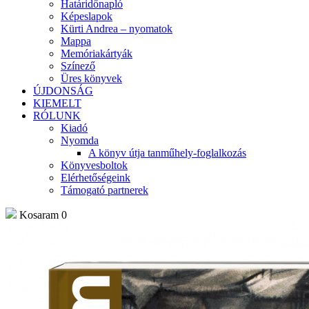
Határidőnapló
Képeslapok
Kürti Andrea – nyomatok
Mappa
Memóriakártyák
Színező
Üres könyvek
ÚJDONSÁG
KIEMELT
RÓLUNK
Kiadó
Nyomda
A könyv útja tanműhely-foglalkozás
Könyvesboltok
Elérhetőségeink
Támogató partnerek
Kosaram
0