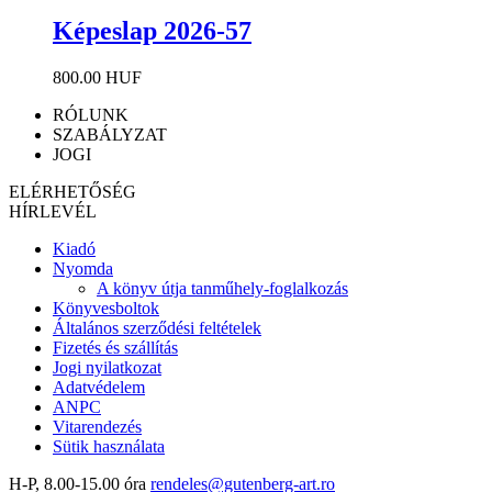
Képeslap 2026-57
800.00 HUF
RÓLUNK
SZABÁLYZAT
JOGI
ELÉRHETŐSÉG
HÍRLEVÉL
Kiadó
Nyomda
A könyv útja tanműhely-foglalkozás
Könyvesboltok
Általános szerződési feltételek
Fizetés és szállítás
Jogi nyilatkozat
Adatvédelem
ANPC
Vitarendezés
Sütik használata
H-P, 8.00-15.00 óra
rendeles@gutenberg-art.ro