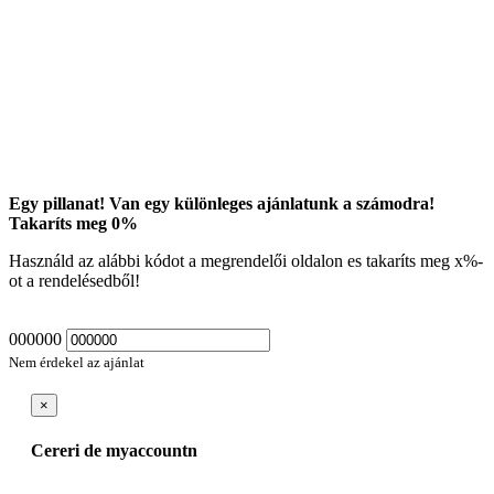
Egy pillanat! Van egy különleges ajánlatunk a számodra!
Takaríts meg
0
%
Használd az alábbi kódot a megrendelői oldalon es takaríts meg
x
%-
ot a rendelésedből!
000000
Nem érdekel az ajánlat
×
Cereri de myaccountn