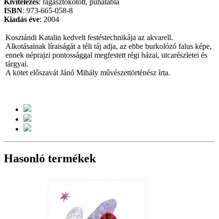
Kivitelezés
: ragasztókötött, puhatábla
ISBN
: 973-665-058-8
Kiadás
éve
: 2004
Kosztándi Katalin kedvelt festéstechnikája az akvarell.
Alkotásainak líraiságát a téli táj adja, az ebbe burkolózó falus képe,
ennek néprajzi pontossággal megfestett régi házai, utcarészletei és
tárgyai.
A kötet előszavát Jánó Mihály művészettörténész írta.
Hasonló termékek