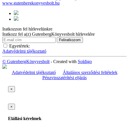
www.gutenbergkonyvesbolt.hu
Iratkozzon fel hírlevelünkre
Iratkozz fel a(z) GutenbergKönyvesbolt hírlevelére
Egyetértek:
Adatvédelmi tájékoztató
© GutenbergKönyvesbolt
- Created with
Soldigo
Adatvédelmi tájékoztató
Általános szerződési feltételek
Pénzvisszatérítési eljárás
×
×
Elállási kérelmek