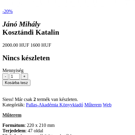
-20%
Jánó Mihály
Kosztándi Katalin
2000.00 HUF
1600 HUF
Nincs készleten
Mennyiség
-
+
Kosárba tesz
Siess! Már csak
2
termék van készleten.
Kategóriák:
Pallas-Akadémia Könyvkiadó
Műterem
Web
Műterem
Formátum
: 220 x 210 mm
Terjedelem
: 47 oldal