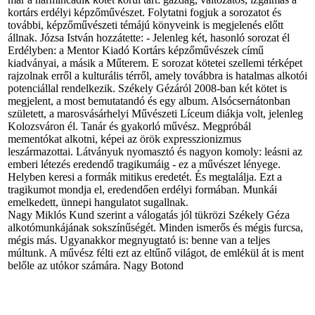
kortárs erdélyi képzőművészet. Folytatni fogjuk a sorozatot és
további, képzőművészeti témájú könyveink is megjelenés előtt
állnak. Józsa István hozzátette: - Jelenleg két, hasonló sorozat él
Erdélyben: a Mentor Kiadó Kortárs képzőművészek című
kiadványai, a másik a Műterem. E sorozat kötetei szellemi térképet
rajzolnak erről a kulturális térről, amely továbbra is hatalmas alkotói
potenciállal rendelkezik. Székely Gézáról 2008-ban két kötet is
megjelent, a most bemutatandó és egy album. Alsócsernátonban
született, a marosvásárhelyi Művészeti Líceum diákja volt, jelenleg
Kolozsváron él. Tanár és gyakorló művész. Megpróbál
mementókat alkotni, képei az örök expresszionizmus
leszármazottai. Látványuk nyomasztó és nagyon komoly: leásni az
emberi létezés eredendő tragikumáig - ez a művészet lényege.
Helyben keresi a formák mitikus eredetét. És megtalálja. Ezt a
tragikumot mondja el, eredendően erdélyi formában. Munkái
emelkedett, ünnepi hangulatot sugallnak.
Nagy Miklós Kund szerint a válogatás jól tükrözi Székely Géza
alkotómunkájának sokszínűségét. Minden ismerős és mégis furcsa,
mégis más. Ugyanakkor megnyugtató is: benne van a teljes
múltunk. A művész félti ezt az eltűnő világot, de emlékül át is ment
belőle az utókor számára. Nagy Botond