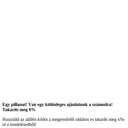
Egy pillanat! Van egy különleges ajánlatunk a számodra!
Takaríts meg
0
%
Használd az alábbi kódot a megrendelői oldalon es takaríts meg
x
%-
ot a rendelésedből!