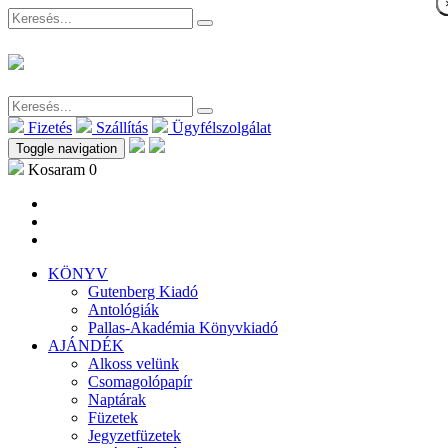
Fizetés
Szállítás
Ügyfélszolgálat
Toggle navigation
Kosaram
0
KÖNYV
Gutenberg Kiadó
Antológiák
Pallas-Akadémia Könyvkiadó
AJÁNDÉK
Alkoss velünk
Csomagolópapír
Naptárak
Füzetek
Jegyzetfüzetek