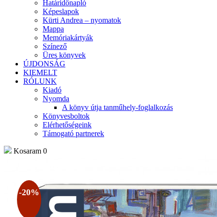
Határidőnapló
Képeslapok
Kürti Andrea – nyomatok
Mappa
Memóriakártyák
Színező
Üres könyvek
ÚJDONSÁG
KIEMELT
RÓLUNK
Kiadó
Nyomda
A könyv útja tanműhely-foglalkozás
Könyvesboltok
Elérhetőségeink
Támogató partnerek
Kosaram
0
-20%