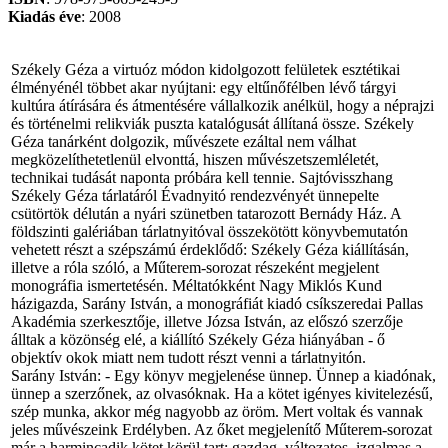
Kiadás
éve
: 2008
Székely Géza a virtuóz módon kidolgozott felületek esztétikai
élményénél többet akar nyújtani: egy eltűnőfélben lévő tárgyi
kultúra átírására és átmentésére vállalkozik anélkül, hogy a néprajzi
és történelmi relikviák puszta katalógusát állítaná össze. Székely
Géza tanárként dolgozik, művészete ezáltal nem válhat
megközelíthetetlenül elvonttá, hiszen művészetszemléletét,
technikai tudását naponta próbára kell tennie. Sajtóvisszhang
Székely Géza tárlatáról Évadnyitó rendezvényét ünnepelte
csütörtök délután a nyári szünetben tatarozott Bernády Ház. A
földszinti galériában tárlatnyitóval összekötött könyvbemutatón
vehetett részt a szépszámú érdeklődő: Székely Géza kiállításán,
illetve a róla szóló, a Műterem-sorozat részeként megjelent
monográfia ismertetésén. Méltatókként Nagy Miklós Kund
házigazda, Sarány István, a monográfiát kiadó csíkszeredai Pallas
Akadémia szerkesztője, illetve Józsa István, az előszó szerzője
álltak a közönség elé, a kiállító Székely Géza hiányában - ő
objektív okok miatt nem tudott részt venni a tárlatnyitón.
Sarány István: - Egy könyv megjelenése ünnep. Ünnep a kiadónak,
ünnep a szerzőnek, az olvasóknak. Ha a kötet igényes kivitelezésű,
szép munka, akkor még nagyobb az öröm. Mert voltak és vannak
jeles művészeink Erdélyben. Az őket megjelenítő Műterem-sorozat
már a harmincadik kötet körül tart: gazdag, változatos, izgalmas a