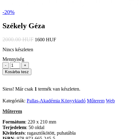
-20%
Székely Géza
2000.00 HUF
1600 HUF
Nincs készleten
Mennyiség
-
+
Kosárba tesz
Siess! Már csak
1
termék van készleten.
Kategóriák:
Pallas-Akadémia Könyvkiadó
Műterem
Web
Műterem
Formátum
: 220 x 210 mm
Terjedelem
: 50 oldal
Kivitelezés
: ragasztókötött, puhatábla
ISBN
: 978-973-665-245-5