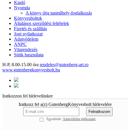
Kiadó
Nyomda
A könyv útja tanműhely-foglalkozás
Könyvesboltok
Általános szerződési feltételek
Fizetés és szállítás
Jogi nyilatkozat
Adatvédelem
ANPC
Vitarendezés
Sütik használata
H-P, 8.00-15.00 óra
rendeles@gutenberg-art.ro
www.gutenbergkonyvesbolt.hu
Iratkozzon fel hírlevelünkre
Iratkozz fel a(z) GutenbergKönyvesbolt hírlevelére
Egyetértek:
Adatvédelmi tájékoztató