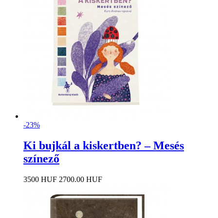
-23%
Ki bujkál a kiskertben? – Mesés
színező
3500 HUF
2700.00 HUF