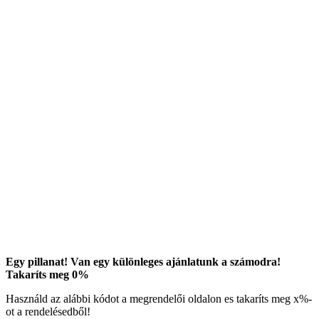
Egy pillanat! Van egy különleges ajánlatunk a számodra!
Takaríts meg
0
%
Használd az alábbi kódot a megrendelői oldalon es takaríts meg
x
%-
ot a rendelésedből!