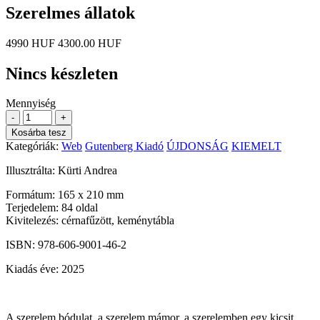
Szerelmes állatok
4990 HUF
4300.00 HUF
Nincs készleten
Mennyiség
-
+
Kosárba tesz
Kategóriák:
Web
Gutenberg Kiadó
ÚJDONSÁG
KIEMELT
Illusztrálta: Kürti Andrea
Formátum: 165 x 210 mm
Terjedelem: 84 oldal
Kivitelezés: cérnafűzött, keménytábla
ISBN:
978-606-9001-46-2
Kiadás éve: 2025
A szerelem bódulat, a szerelem mámor, a szerelemben egy kicsit