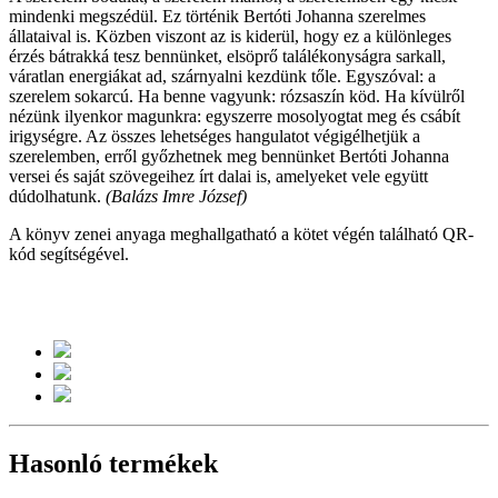
mindenki
megszédül. Ez történik Bertóti Johanna szerelmes
állataival is. Közben viszont az is kiderül, hogy ez a
különleges
érzés bátrakká tesz bennünket, elsöprő
találékonyságra sarkall,
váratlan energiákat ad,
szárnyalni kezdünk tőle. Egyszóval: a
szerelem sokarcú.
Ha benne vagyunk: rózsaszín köd. Ha kívülről
nézünk ilyenkor magunkra: egyszerre mosolyogtat meg
és csábít
irigységre. Az összes lehetséges hangulatot
végigélhetjük a
szerelemben, erről győzhetnek meg
bennünket Bertóti Johanna
versei és saját
szövegeihez írt dalai is, amelyeket vele
együtt
dúdolhatunk.
(Balázs Imre József)
A könyv zenei anyaga meghallgatható
a kötet végén található
QR-
kód segítségével.
Hasonló termékek