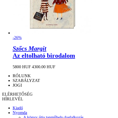
-26%
Szőcs Margit
Az eltolható birodalom
5800 HUF
4300.00 HUF
RÓLUNK
SZABÁLYZAT
JOGI
ELÉRHETŐSÉG
HÍRLEVÉL
Kiadó
Nyomda
A könyv útja tanműhely-foglalkozás