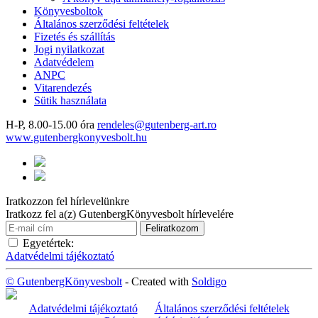
Könyvesboltok
Általános szerződési feltételek
Fizetés és szállítás
Jogi nyilatkozat
Adatvédelem
ANPC
Vitarendezés
Sütik használata
H-P, 8.00-15.00 óra
rendeles@gutenberg-art.ro
www.gutenbergkonyvesbolt.hu
Iratkozzon fel hírlevelünkre
Iratkozz fel a(z) GutenbergKönyvesbolt hírlevelére
Egyetértek:
Adatvédelmi tájékoztató
© GutenbergKönyvesbolt
- Created with
Soldigo
Adatvédelmi tájékoztató
Általános szerződési feltételek