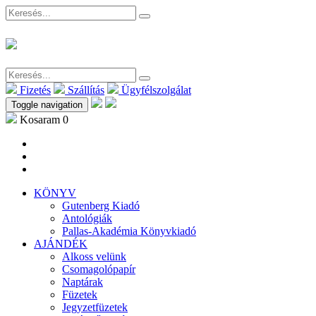
Fizetés
Szállítás
Ügyfélszolgálat
Toggle navigation
Kosaram
0
KÖNYV
Gutenberg Kiadó
Antológiák
Pallas-Akadémia Könyvkiadó
AJÁNDÉK
Alkoss velünk
Csomagolópapír
Naptárak
Füzetek
Jegyzetfüzetek