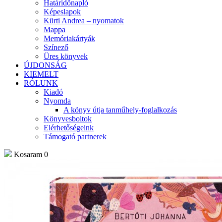
Határidőnapló
Képeslapok
Kürti Andrea – nyomatok
Mappa
Memóriakártyák
Színező
Üres könyvek
ÚJDONSÁG
KIEMELT
RÓLUNK
Kiadó
Nyomda
A könyv útja tanműhely-foglalkozás
Könyvesboltok
Elérhetőségeink
Támogató partnerek
Kosaram
0