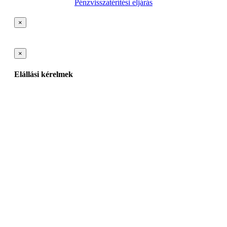
Pénzvisszatérítési eljárás
×
×
Elállási kérelmek