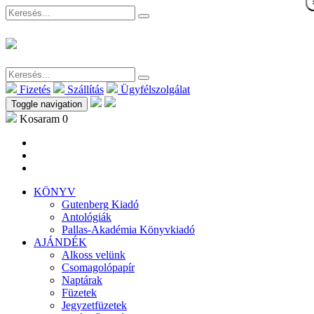
Fizetés
Szállítás
Ügyfélszolgálat
Toggle navigation
Kosaram
0
KÖNYV
Gutenberg Kiadó
Antológiák
Pallas-Akadémia Könyvkiadó
AJÁNDÉK
Alkoss velünk
Csomagolópapír
Naptárak
Füzetek
Jegyzetfüzetek