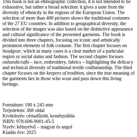
This book is not an ethnographic collection, it is not intended to be
exhaustive, but rather a broad selection: it gives a taste from the
diversity of ethnicity in the regions of the European Union. The
selection of more than 400 pictures shows the traditional costumes
of the 27 EU countries. In addition to geographical diversity, the
selection of the images was also based on the distinctive appearance
and cultural significance of the presented garments. The book is
divided into three chapters, focusing on iconic and artistically
prominent elements of folk costume. The first chapter focuses on
headgear
, which in many cases is a clear marker of a particular
region or social status and fashion. The second chapter focuses
on
handicrafts
– lace, embroidery, fabrics – highlighting the delicacy
and technical diversity of traditional textile craftsmanship. The third
chapter focuses on the
keepers of tradition
, since the true meaning of
the garments lies in those who wear and pass down this living
heritage.
Formátum: 190 x 245 mm
Terjedelem: 368 oldal
Kivitelezés: cérnafűzött, keménytábla
ISBN:
978-606-9001-45-5
Nyelv: kétnyelvű – magyar és angol
Kiadás éve: 2025