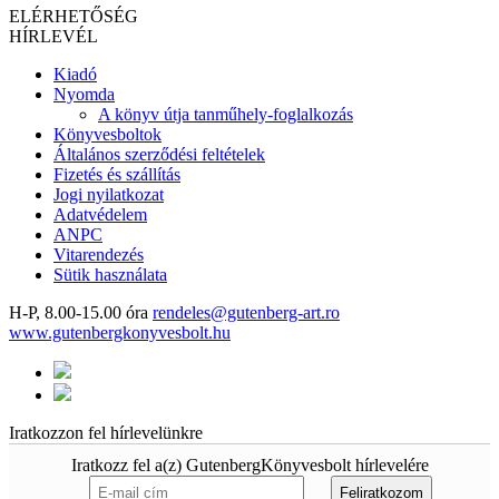
ELÉRHETŐSÉG
HÍRLEVÉL
Kiadó
Nyomda
A könyv útja tanműhely-foglalkozás
Könyvesboltok
Általános szerződési feltételek
Fizetés és szállítás
Jogi nyilatkozat
Adatvédelem
ANPC
Vitarendezés
Sütik használata
H-P, 8.00-15.00 óra
rendeles@gutenberg-art.ro
www.gutenbergkonyvesbolt.hu
Iratkozzon fel hírlevelünkre
Iratkozz fel a(z) GutenbergKönyvesbolt hírlevelére