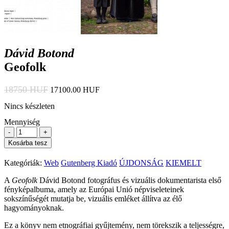
Dávid Botond
Geofolk
18750 HUF
17100.00 HUF
Nincs készleten
Mennyiség
-
+
Kosárba tesz
Kategóriák:
Web
Gutenberg Kiadó
ÚJDONSÁG
KIEMELT
A
Geofolk
Dávid Botond fotográfus és vizuális dokumentarista első
fényképalbuma, amely az Európai Unió népviseleteinek
sokszínűségét mutatja be, vizuális emléket állítva az élő
hagyományoknak.
Ez a könyv nem etnográfiai gyűjtemény, nem törekszik a teljességre,