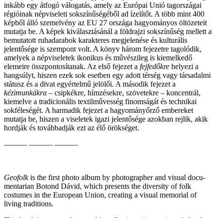
inkább egy átfogó válogatás, amely az Európai Unió tagországai
régióinak népviseleti sokszínűségéből ad ízelítőt. A több mint 400
képből álló szemelvény az EU 27 országa hagyományos öltözeteit
mutatja be. A képek kiválasztásánál a földrajzi sokszínűség mellett a
bemutatott ruhadarabok karakteres megjelenése és kulturális
jelentősége is szempont volt. A könyv három fejezetre tagolódik,
amelyek a népviseletek ikonikus és művészileg is kiemelkedő
elemeire összpontosítanak. Az első fejezet a
fejfedőkre
helyezi a
hangsúlyt, hiszen ezek sok esetben egy adott térség vagy társadalmi
státusz és a divat egyértelmű jelölői. A második fejezet a
kézimunkákra
– csipkékre, hímzésekre, szövetekre – koncentrál,
kiemelve a tradicionális textilművesség finomságát és technikai
sokféleségét. A harmadik fejezet a hagyományőrző embereket
mutatja be, hiszen a viseletek igazi jelentősége azokban rejlik, akik
hordják és továbbadják ezt az élő örökséget.
——— ——— ———
Geofolk
is the first photo album by photographer and visual docu­
mentarian Botond Dávid, which presents the diversity of folk
costumes in the European Union, creating a visual memorial of
living traditions.