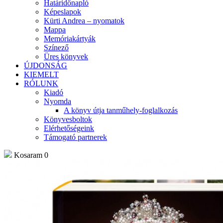
Határidőnapló
Képeslapok
Kürti Andrea – nyomatok
Mappa
Memóriakártyák
Színező
Üres könyvek
ÚJDONSÁG
KIEMELT
RÓLUNK
Kiadó
Nyomda
A könyv útja tanműhely-foglalkozás
Könyvesboltok
Elérhetőségeink
Támogató partnerek
Kosaram
0