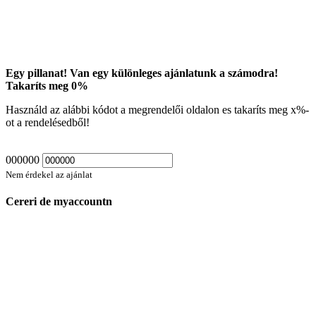
Egy pillanat! Van egy különleges ajánlatunk a számodra!
Takaríts meg
0
%
Használd az alábbi kódot a megrendelői oldalon es takaríts meg
x
%-
ot a rendelésedből!
000000
Nem érdekel az ajánlat
Cereri de myaccountn