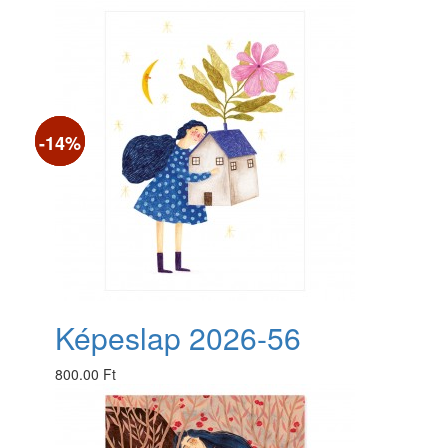
-11%
-20%
-14%
Képeslap 2026-56
800.00 Ft