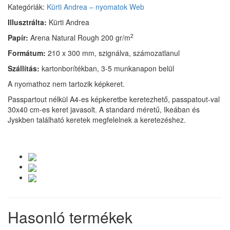
Kategóriák:
Kürti Andrea – nyomatok
Web
Illusztrálta:
Kürti Andrea
2
Papír:
Arena Natural Rough 200 gr/m
Formátum:
210 x 300 mm, szignálva, számozatlanul
Szállítás:
kartonborítékban, 3-5 munkanapon belül
A nyomathoz nem tartozik képkeret.
Passpartout nélkül A4-es képkeretbe keretezhető, passpatout-val
30x40 cm-es keret javasolt. A standard méretű, Ikeában és
Jyskben található keretek megfelelnek a keretezéshez.
Hasonló termékek