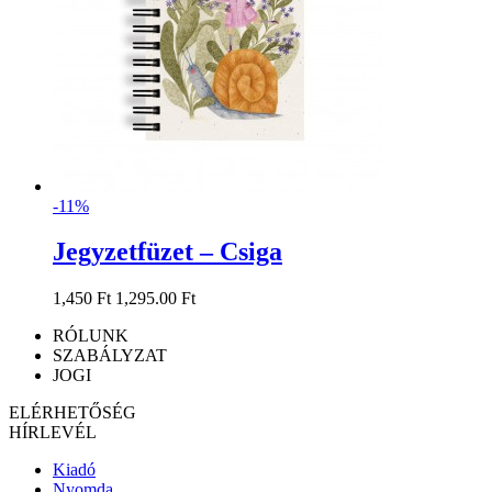
-11%
Jegyzetfüzet – Csiga
1,450 Ft
1,295.00 Ft
RÓLUNK
SZABÁLYZAT
JOGI
ELÉRHETŐSÉG
HÍRLEVÉL
Kiadó
Nyomda