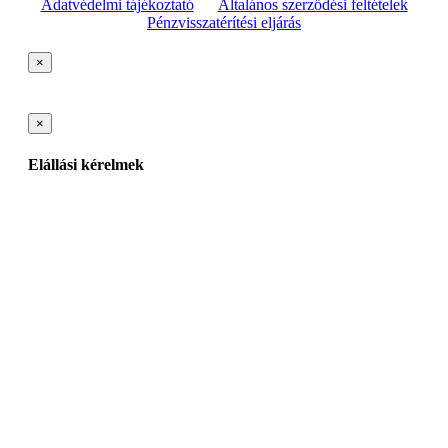
Adatvédelmi tájékoztató
Általános szerződési feltételek
Pénzvisszatérítési eljárás
×
×
Elállási kérelmek