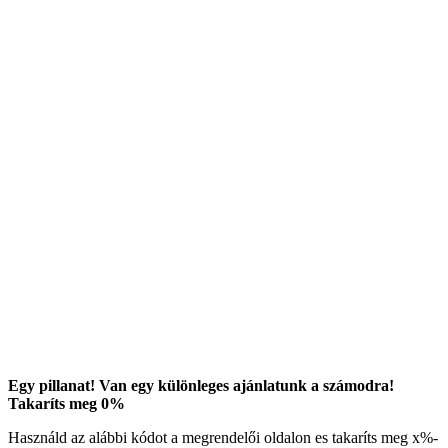
Egy pillanat! Van egy különleges ajánlatunk a számodra!
Takaríts meg
0
%
Használd az alábbi kódot a megrendelői oldalon es takaríts meg
x
%-