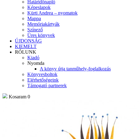
Határidőnapló
Képeslapok
Kürti Andrea – nyomatok
Mappa
Memóriakártyák
Színező
Üres könyvek
ÚJDONSÁG
KIEMELT
RÓLUNK
Kiadó
Nyomda
A könyv útja tanműhely-foglalkozás
Könyvesboltok
Elérhetőségeink
Támogató partnerek
Kosaram
0