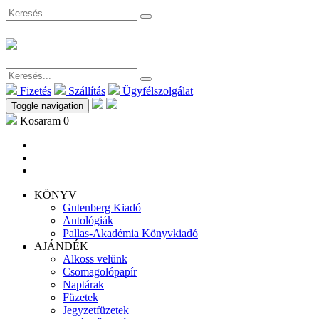
Fizetés
Szállítás
Ügyfélszolgálat
Toggle navigation
Kosaram
0
KÖNYV
Gutenberg Kiadó
Antológiák
Pallas-Akadémia Könyvkiadó
AJÁNDÉK
Alkoss velünk
Csomagolópapír
Naptárak
Füzetek
Jegyzetfüzetek