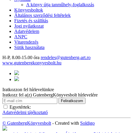
A könyv útja tanműhely-foglalkozás
Könyvesboltok
Általános szerződési feltételek
Fizetés és szállítás
Jogi nyilatkozat
Adatvédelem
ANPC
Vitarendezés
Sütik használata
H-P, 8.00-15.00 óra
rendeles@gutenberg-art.ro
www.gutenbergkonyvesbolt.hu
Iratkozzon fel hírlevelünkre
Iratkozz fel a(z) GutenbergKönyvesbolt hírlevelére
Egyetértek:
Adatvédelmi tájékoztató
© GutenbergKönyvesbolt
- Created with
Soldigo