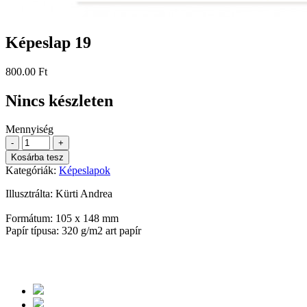
Képeslap 19
800.00 Ft
Nincs készleten
Mennyiség
-
+
Kosárba tesz
Kategóriák:
Képeslapok
Illusztrálta: Kürti Andrea
Formátum: 105 x 148 mm
Papír típusa: 320 g/m2 art papír