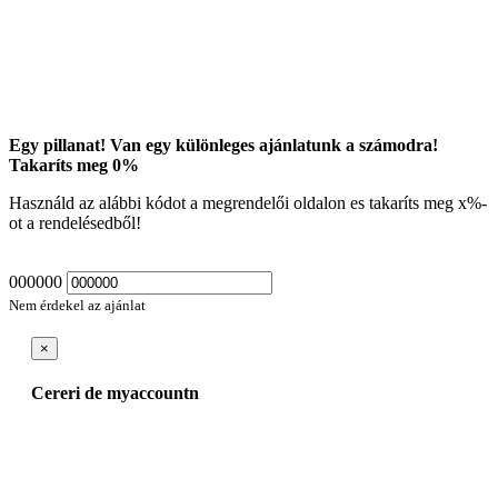
Egy pillanat! Van egy különleges ajánlatunk a számodra!
Takaríts meg
0
%
Használd az alábbi kódot a megrendelői oldalon es takaríts meg
x
%-
ot a rendelésedből!
000000
Nem érdekel az ajánlat
×
Cereri de myaccountn