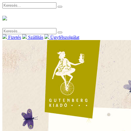
Fizetés
Szállítás
Ügyfélszolgálat