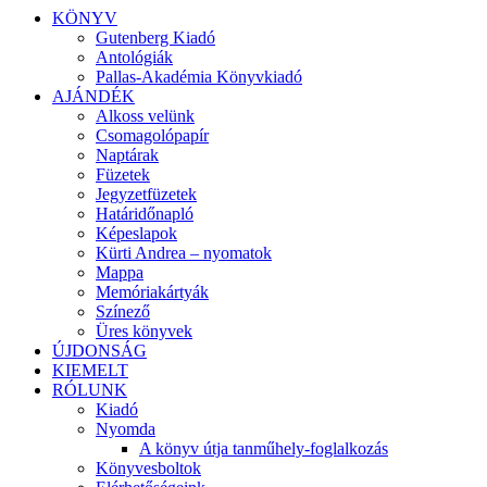
KÖNYV
Gutenberg Kiadó
Antológiák
Pallas-Akadémia Könyvkiadó
AJÁNDÉK
Alkoss velünk
Csomagolópapír
Naptárak
Füzetek
Jegyzetfüzetek
Határidőnapló
Képeslapok
Kürti Andrea – nyomatok
Mappa
Memóriakártyák
Színező
Üres könyvek
ÚJDONSÁG
KIEMELT
RÓLUNK
Kiadó
Nyomda
A könyv útja tanműhely-foglalkozás
Könyvesboltok