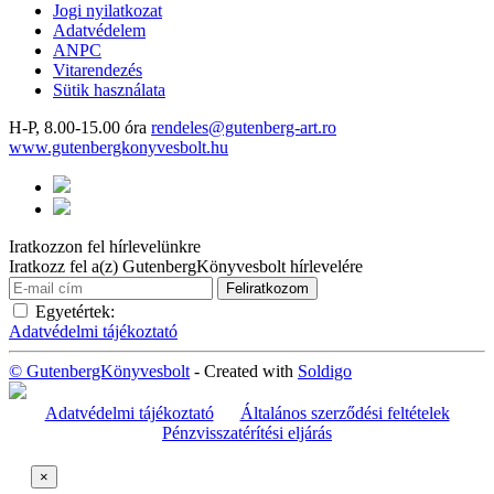
Jogi nyilatkozat
Adatvédelem
ANPC
Vitarendezés
Sütik használata
H-P, 8.00-15.00 óra
rendeles@gutenberg-art.ro
www.gutenbergkonyvesbolt.hu
Iratkozzon fel hírlevelünkre
Iratkozz fel a(z) GutenbergKönyvesbolt hírlevelére
Egyetértek:
Adatvédelmi tájékoztató
© GutenbergKönyvesbolt
- Created with
Soldigo
Adatvédelmi tájékoztató
Általános szerződési feltételek
Pénzvisszatérítési eljárás
×