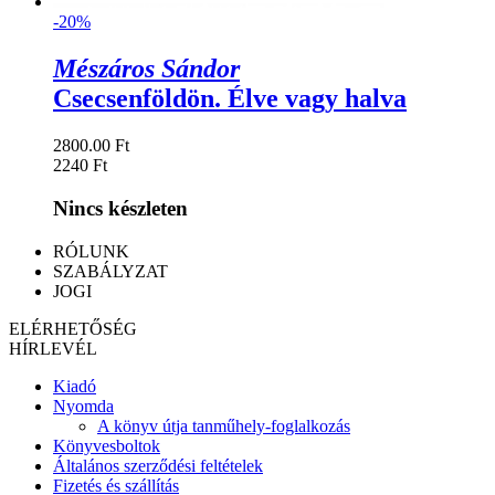
-20%
Mészáros Sándor
Csecsenföldön. Élve vagy halva
2800.00 Ft
2240 Ft
Nincs készleten
RÓLUNK
SZABÁLYZAT
JOGI
ELÉRHETŐSÉG
HÍRLEVÉL
Kiadó
Nyomda
A könyv útja tanműhely-foglalkozás
Könyvesboltok
Általános szerződési feltételek
Fizetés és szállítás