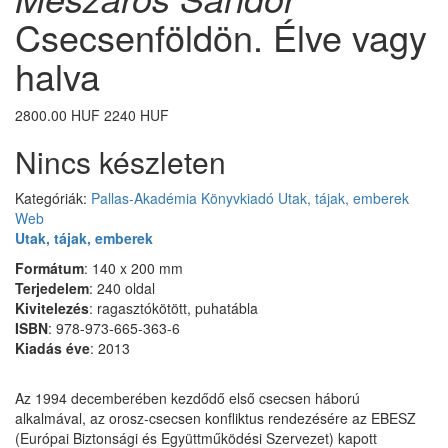
Csecsenföldön. Élve vagy
halva
2800.00 HUF
2240 HUF
Nincs készleten
Kategóriák:
Pallas-Akadémia Könyvkiadó
Utak, tájak, emberek
Web
Utak, tájak, emberek
Formátum
: 140 x 200 mm
Terjedelem
: 240 oldal
Kivitelezés
: ragasztókötött, puhatábla
ISBN
: 978-973-665-363-6
Kiadás éve
: 2013
Az 1994 decemberében kezdődő első csecsen háború
alkalmával, az orosz-csecsen konfliktus rendezésére az EBESZ
(Európai Biztonsági és Együttműködési Szervezet) kapott