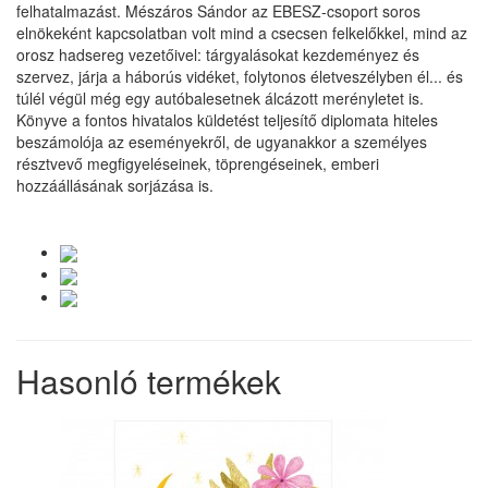
felhatalmazást. Mészáros Sándor az EBESZ-csoport soros
elnökeként kapcsolatban volt mind a csecsen felkelőkkel, mind az
orosz hadsereg vezetőivel: tárgyalásokat kezdeményez és
szervez, járja a háborús vidéket, folytonos életveszélyben él... és
túlél végül még egy autóbalesetnek álcázott merényletet is.
Könyve a fontos hivatalos küldetést teljesítő diplomata hiteles
beszámolója az eseményekről, de ugyanakkor a személyes
résztvevő megfigyeléseinek, töprengéseinek, emberi
hozzáállásának sorjázása is.
Hasonló termékek