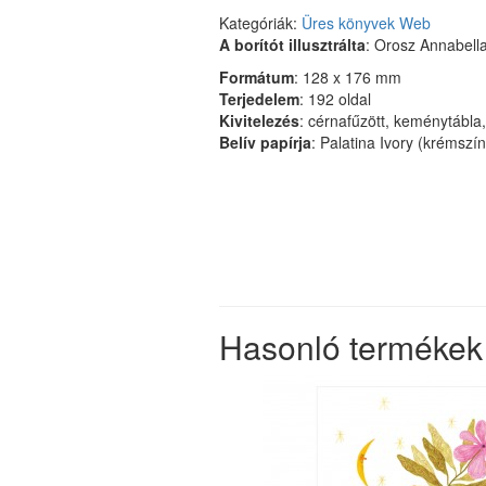
Kategóriák:
Üres könyvek
Web
A borítót illusztrálta
: Orosz Annabell
Formátum
: 128 x 176 mm
Terjedelem
: 192 oldal
Kivitelezés
: cérnafűzött, keménytábla
Belív papírja
: Palatina Ivory (krémszí
Hasonló termékek