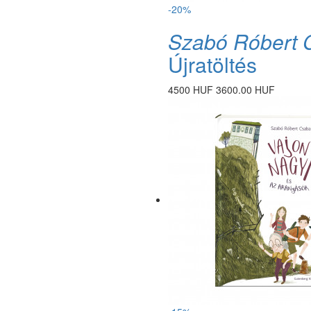
-20%
Szabó Róbert 
Újratöltés
4500 HUF
3600.00 HUF