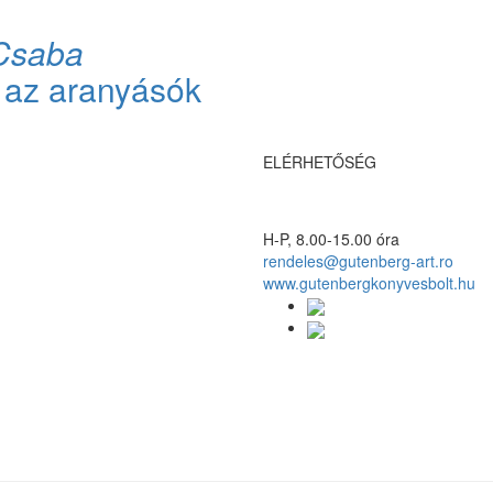
Csaba
 az aranyásók
ELÉRHETŐSÉG
H-P, 8.00-15.00 óra
rendeles@gutenberg-art.ro
www.gutenbergkonyvesbolt.hu