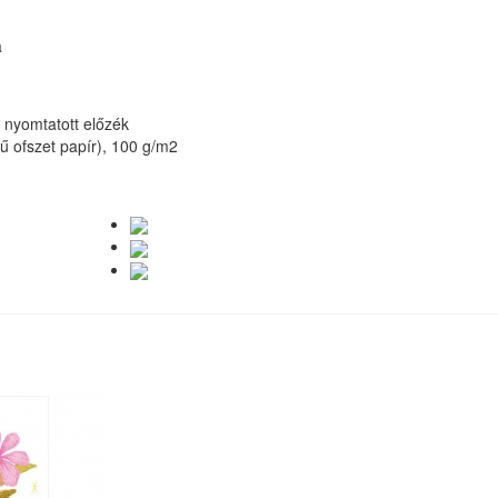
a
, nyomtatott előzék
nű ofszet papír), 100 g/m2