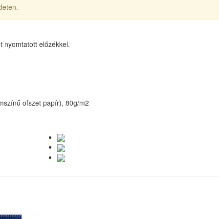
leten.
t nyomtatott előzékkel.
émszínű ofszet papír), 80g/m2