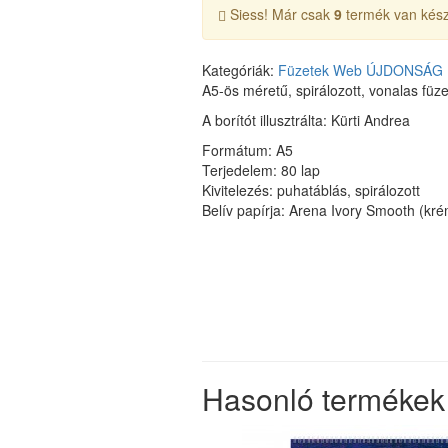
Siess! Már csak
9
termék van kész
Kategóriák:
Füzetek
Web
ÚJDONSÁG
A5-ös méretű, spirálozott, vonalas füze
A borítót illusztrálta: Kürti Andrea
Formátum: A5
Terjedelem: 80 lap
Kivitelezés: puhatáblás, spirálozott
Belív papírja: Arena Ivory Smooth (kr
Hasonló termékek