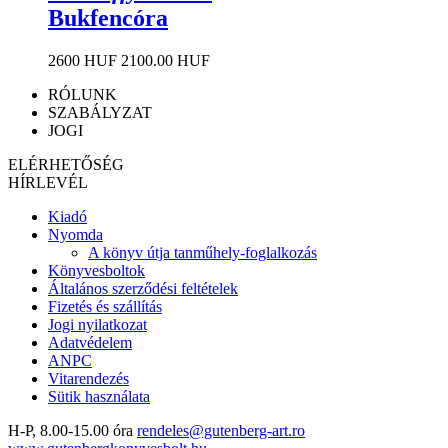
Bukfencóra
2600 HUF
2100.00 HUF
RÓLUNK
SZABÁLYZAT
JOGI
ELÉRHETŐSÉG
HÍRLEVÉL
Kiadó
Nyomda
A könyv útja tanműhely-foglalkozás
Könyvesboltok
Általános szerződési feltételek
Fizetés és szállítás
Jogi nyilatkozat
Adatvédelem
ANPC
Vitarendezés
Sütik használata
H-P, 8.00-15.00 óra
rendeles@gutenberg-art.ro