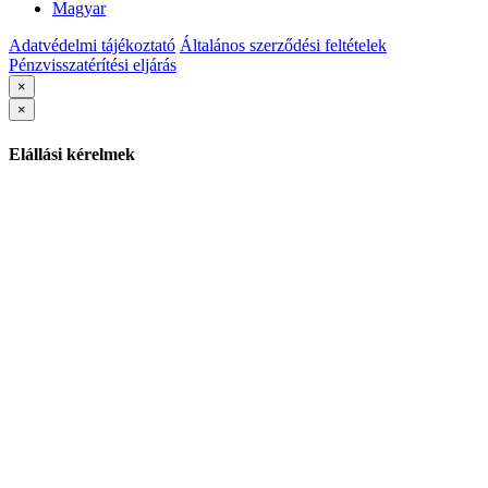
Magyar
Adatvédelmi tájékoztató
Általános szerződési feltételek
Pénzvisszatérítési eljárás
×
×
Elállási kérelmek