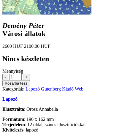
Demény Péter
Városi állatok
2600 HUF
2100.00 HUF
Nincs készleten
Mennyiség
-
+
Kosárba tesz
Kategóriák:
Lapozó
Gutenberg Kiadó
Web
Lapozó
Illusztrálta
: Orosz Annabella
Formátum
: 190 x 162 mm
Terjedelem
: 12 oldal, színes illusztrációkkal
Kivitelezés
: lapozó