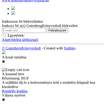
www.gutenbergkonyvesbolt.hu
Iratkozzon fel hírlevelünkre
Iratkozz fel a(z) GutenbergKönyvesbolt hírlevelére
Egyetértek:
Adatvédelmi tájékoztató
© GutenbergKönyvesbolt
- Created with
Soldigo
A kosár tartalma
✖
A kosarad üres
Részösszeg:
HUF
A szállítási díj és a kedvezményes kód a rendelési űrlapnál lesz
kiszámítva
Rendelés leadása
Válassz nyelvet
✖