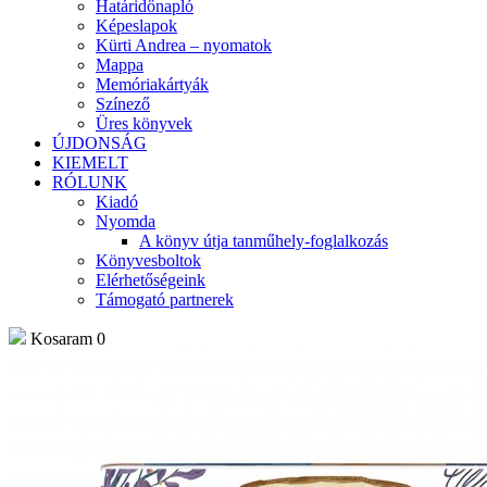
Határidőnapló
Képeslapok
Kürti Andrea – nyomatok
Mappa
Memóriakártyák
Színező
Üres könyvek
ÚJDONSÁG
KIEMELT
RÓLUNK
Kiadó
Nyomda
A könyv útja tanműhely-foglalkozás
Könyvesboltok
Elérhetőségeink
Támogató partnerek
Kosaram
0