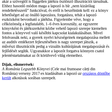
akár a szövegtől is független játékra ösztönző illusztrációi társulnak.
Ehhez hasonló módon maga a lapozó is bír „nem kizárólag
rendeltetésszerű” funkcióval, és erről is beszélnünk kell: ez a könyv
lehetőséget ad az önálló lapozásra, forgatásra, tehát a lapozó
eszközként bevonható a játékba. Figyelembe véve, hogy a
célközönség a legfiatalabb, 1–6 éves korosztály, az egyszerre
könyvként és játékszerként kézbe vehető lapozó szerepe kiemelten
fontos a könyvvel való későbbi kapcsolat kialakulásában. Mivel
felolvassák neki, a gyerek nyelvi készségeinek megalapozása mellett
az auditív emlékezet fejlesztésében is nagy szerepet játszik, a
művészi illusztrációk pedig a vizuális kultúrájának megalapozását és
fejlődését segítik. Ugyanakkor a lapozót forgatva könnyen csatol
jelentéstartalmakat az őt körülvevő világ elemeihez.
Díjak, elismerések:
A Románia Legszebb Könyvei
(Cele mai frumoase cărți din
România) verseny 2017-es kiadásában a lapozó
az
országos döntőbe
került
alkotások sorában szerepelt.