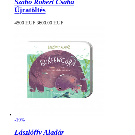
Szabó Róbert Csaba
Újratöltés
4500 HUF
3600.00 HUF
-19%
Lászlóffy Aladár