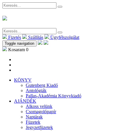
Fizetés
Szállítás
Ügyfélszolgálat
Toggle navigation
Kosaram
0
KÖNYV
Gutenberg Kiadó
Antológiák
Pallas-Akadémia Könyvkiadó
AJÁNDÉK
Alkoss velünk
Csomagolópapír
Naptárak
Füzetek
Jegyzetfüzetek