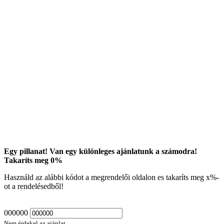
Egy pillanat! Van egy különleges ajánlatunk a számodra!
Takaríts meg
0
%
Használd az alábbi kódot a megrendelői oldalon es takaríts meg
x
%-
ot a rendelésedből!
000000
Nem érdekel az ajánlat