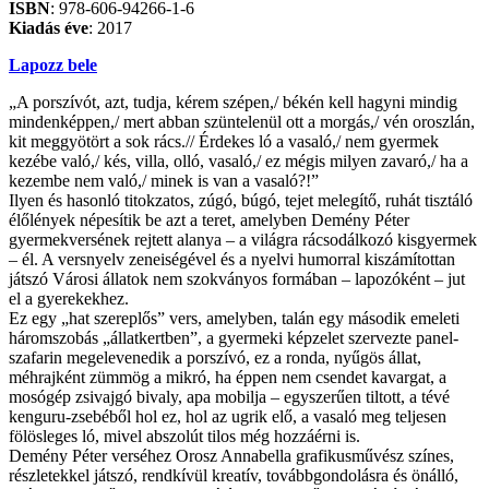
ISBN
: 978-606-94266-1-6
Kiadás éve
: 2017
Lapozz bele
„A porszívót, azt, tudja, kérem szépen,/ békén kell hagyni mindig
mindenképpen,/ mert abban szüntelenül ott a morgás,/ vén oroszlán,
kit meggyötört a sok rács.// Érdekes ló a vasaló,/ nem gyermek
kezébe való,/ kés, villa, olló, vasaló,/ ez mégis milyen zavaró,/ ha a
kezembe nem való,/ minek is van a vasaló?!”
Ilyen és hasonló titokzatos, zúgó, búgó, tejet melegítő, ruhát tisztáló
élőlények népesítik be azt a teret, amelyben Demény Péter
gyermekversének rejtett alanya – a világra rácsodálkozó kisgyermek
– él. A versnyelv zeneiségével és a nyelvi humorral kiszámítottan
játszó Városi állatok nem szokványos formában – lapozóként – jut
el a gyerekekhez.
Ez egy „hat szereplős” vers, amelyben, talán egy második emeleti
háromszobás „állatkertben”, a gyermeki képzelet szervezte panel-
szafarin megelevenedik a porszívó, ez a ronda, nyűgös állat,
méhrajként zümmög a mikró, ha éppen nem csendet kavargat, a
mosógép zsivajgó bivaly, apa mobilja – egyszerűen tiltott, a tévé
kenguru-zsebéből hol ez, hol az ugrik elő, a vasaló meg teljesen
fölösleges ló, mivel abszolút tilos még hozzáérni is.
Demény Péter verséhez Orosz Annabella grafikusművész színes,
részletekkel játszó, rendkívül kreatív, továbbgondolásra és önálló,