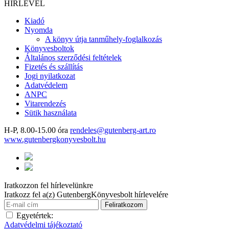
HÍRLEVÉL
Kiadó
Nyomda
A könyv útja tanműhely-foglalkozás
Könyvesboltok
Általános szerződési feltételek
Fizetés és szállítás
Jogi nyilatkozat
Adatvédelem
ANPC
Vitarendezés
Sütik használata
H-P, 8.00-15.00 óra
rendeles@gutenberg-art.ro
www.gutenbergkonyvesbolt.hu
Iratkozzon fel hírlevelünkre
Iratkozz fel a(z) GutenbergKönyvesbolt hírlevelére
Egyetértek:
Adatvédelmi tájékoztató