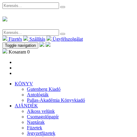
Fizetés
Szállítás
Ügyfélszolgálat
Toggle navigation
Kosaram
0
KÖNYV
Gutenberg Kiadó
Antológiák
Pallas-Akadémia Könyvkiadó
AJÁNDÉK
Alkoss velünk
Csomagolópapír
Naptárak
Füzetek
Jegyzetfüzetek