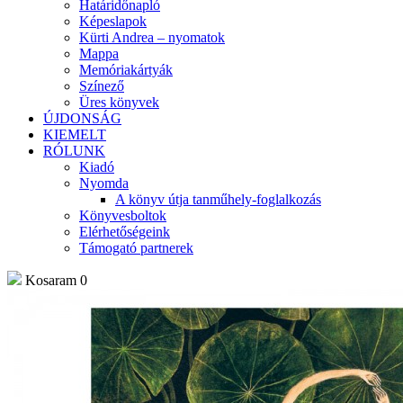
Határidőnapló
Képeslapok
Kürti Andrea – nyomatok
Mappa
Memóriakártyák
Színező
Üres könyvek
ÚJDONSÁG
KIEMELT
RÓLUNK
Kiadó
Nyomda
A könyv útja tanműhely-foglalkozás
Könyvesboltok
Elérhetőségeink
Támogató partnerek
Kosaram
0