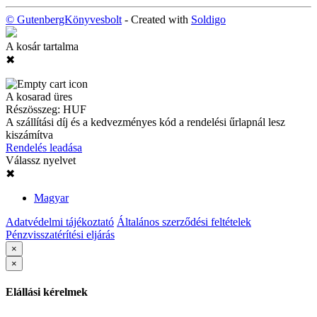
© GutenbergKönyvesbolt
- Created with
Soldigo
A kosár tartalma
✖
A kosarad üres
Részösszeg:
HUF
A szállítási díj és a kedvezményes kód a rendelési űrlapnál lesz
kiszámítva
Rendelés leadása
Válassz nyelvet
✖
Magyar
Adatvédelmi tájékoztató
Általános szerződési feltételek
Pénzvisszatérítési eljárás
×
×
Elállási kérelmek