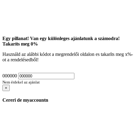
Egy pillanat! Van egy különleges ajánlatunk a számodra!
Takaríts meg
0
%
Használd az alábbi kódot a megrendelői oldalon es takaríts meg
x
%-
ot a rendelésedből!
000000
Nem érdekel az ajánlat
×
Cereri de myaccountn