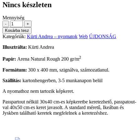
Nincs készleten
Mennyiség
-
+
Kosárba tesz
Kategóriák:
Kürti Andrea – nyomatok
Web
ÚJDONSÁG
Illusztrálta:
Kürti Andrea
2
Papír:
Arena Natural Rough 200 gr/m
Formátum:
300 x 400 mm, szignálva, számozatlanul.
Szállítás:
kartonhengerben, 3-5 munkanapon belül
A nyomathoz nem tartozik képkeret.
Passpartout nélkül 30x40 cm-es képkeretbe keretezhető, passpatout-
val 40x50 cm-es keret javasolt. A standard méretű, Ikeában és
Jyskben található keretek megfelelnek a keretezéshez.