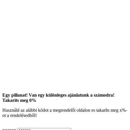
Egy pillanat! Van egy különleges ajánlatunk a számodra!
Takaríts meg
0
%
Használd az alábbi kódot a megrendelői oldalon es takaríts meg
x
%-
ot a rendelésedből!