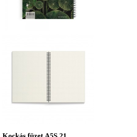
Kockás füzet A5S 21