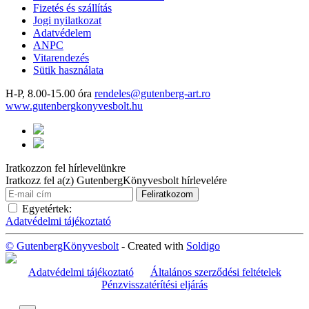
Fizetés és szállítás
Jogi nyilatkozat
Adatvédelem
ANPC
Vitarendezés
Sütik használata
H-P, 8.00-15.00 óra
rendeles@gutenberg-art.ro
www.gutenbergkonyvesbolt.hu
Iratkozzon fel hírlevelünkre
Iratkozz fel a(z) GutenbergKönyvesbolt hírlevelére
Egyetértek:
Adatvédelmi tájékoztató
© GutenbergKönyvesbolt
- Created with
Soldigo
Adatvédelmi tájékoztató
Általános szerződési feltételek
Pénzvisszatérítési eljárás