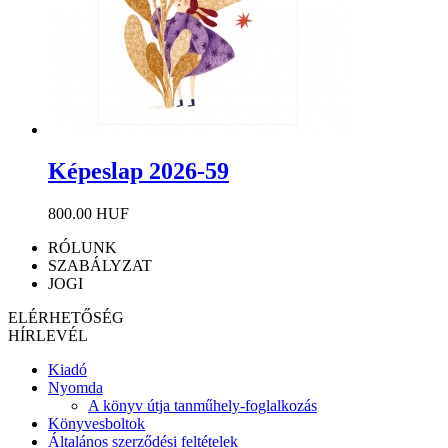
Képeslap 2026-59
800.00 HUF
RÓLUNK
SZABÁLYZAT
JOGI
ELÉRHETŐSÉG
HÍRLEVÉL
Kiadó
Nyomda
A könyv útja tanműhely-foglalkozás
Könyvesboltok
Általános szerződési feltételek