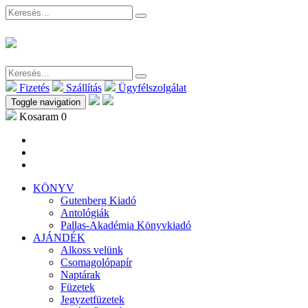
Fizetés
Szállítás
Ügyfélszolgálat
Toggle navigation
Kosaram
0
KÖNYV
Gutenberg Kiadó
Antológiák
Pallas-Akadémia Könyvkiadó
AJÁNDÉK
Alkoss velünk
Csomagolópapír
Naptárak
Füzetek
Jegyzetfüzetek