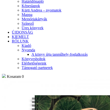
Határidőnapló
Képeslapok
Kürti Andrea – nyomatok
Mappa
Memóriakártyák
Színező
Üres könyvek
ÚJDONSÁG
KIEMELT
RÓLUNK
Kiadó
Nyomda
A könyv útja tanműhely-foglalkozás
Könyvesboltok
Elérhetőségeink
Támogató partnerek
Kosaram
0