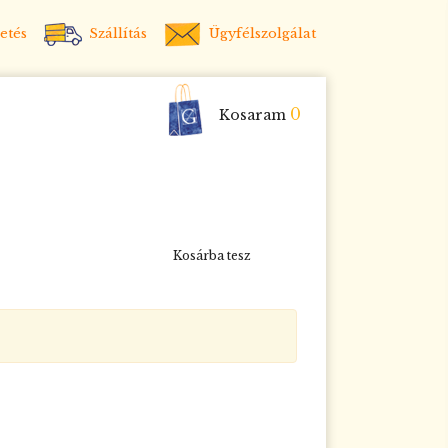
etés
Szállítás
Ügyfélszolgálat
0
Kosaram
Kosárba tesz