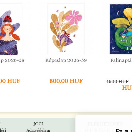
ap 2026-58
Képeslap 2026-59
Falinapt
.00 HUF
800.00 HUF
4600 HUF
HU
ELÉRHETŐSÉG
T
JOGI
Ez a
H-P, 8.00-15.00 óra
dési
Adatvédelem