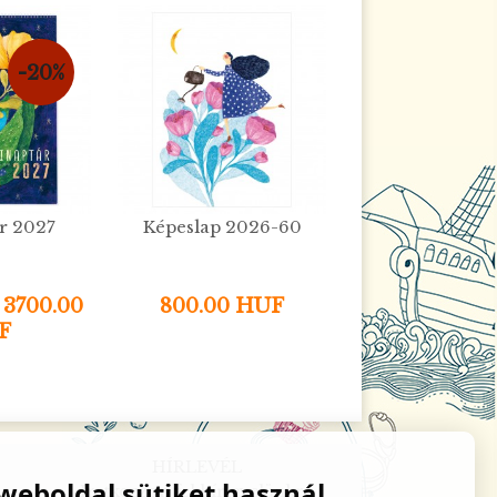
-20%
ár 2027
Képeslap 2026-60
3700.00
800.00 HUF
F
HÍRLEVÉL
 weboldal sütiket használ
Iratkozzon fel hírlevelünkre