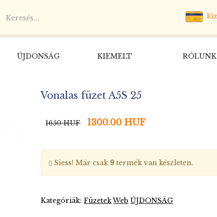
Fiz
ÚJDONSÁG
KIEMELT
RÓLUNK
Vonalas füzet A5S 25
1300.00 HUF
1650 HUF
Siess! Már csak
9
termék van készleten.
Kategóriák:
Füzetek
Web
ÚJDONSÁG