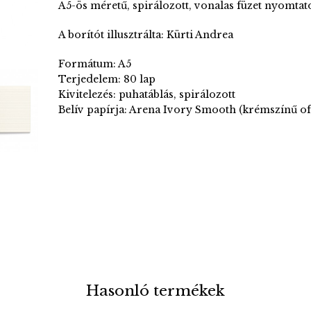
A5-ös méretű, spirálozott, vonalas füzet nyomtato
A borítót illusztrálta: Kürti Andrea
Formátum: A5
Terjedelem: 80 lap
Kivitelezés: puhatáblás, spirálozott
Belív papírja: Arena Ivory Smooth (krémszínű of
Hasonló termékek