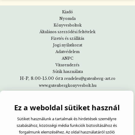
Kiadó
Nyomda
Könyvesboltok
Általános szerződési feltételek
Fizetés és szállítás
Jogi nyilatkozat
Adatvédelem
ANPC
Vitarendezés
Sütik használata
H-P, 8.00-15.00 óra
rendeles@gutenberg-art.ro
www.gutenbergkonyvesbolt.hu
Ez a weboldal sütiket használ
Iratkozzon fel hírlevelünkre
Sütiket használunk a tartalmak és hirdetések személyre
szabásához, közösségi média funkciók biztosításához és
forgalmunk elemzéséhez. Az oldal használatáról szóló