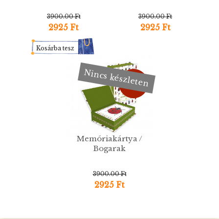
3900.00 Ft
3900.00 Ft
2925 Ft
2925 Ft
Kosárba tesz
Nincs készleten
-25%
Memóriakártya /
Bogarak
3900.00 Ft
2925 Ft