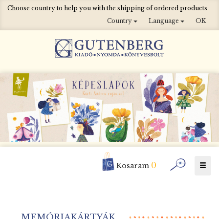
Choose country to help you with the shipping of ordered products
Country
Language
OK
0
Togg
Kosaram
navig
MEMÓRIAKÁRTYÁK