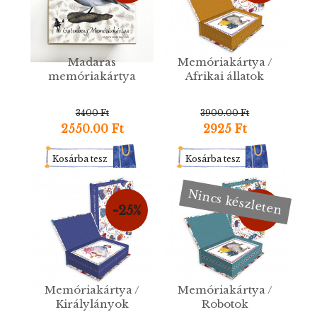
Madaras
Memóriakártya /
memóriakártya
Afrikai állatok
3400 Ft
3900.00 Ft
2550.00 Ft
2925 Ft
Kosárba tesz
Kosárba tesz
Nincs készleten
-25%
-25%
Memóriakártya /
Memóriakártya /
Királylányok
Robotok