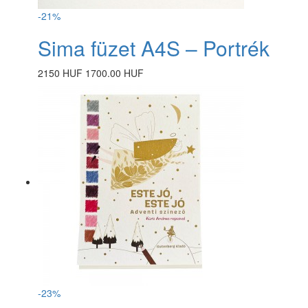
-21%
Sima füzet A4S – Portrék
2150 HUF
1700.00 HUF
-23%