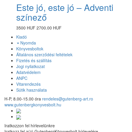
Este jó, este jó – Adventi
színező
3500 HUF
2700.00 HUF
Kiadó
Nyomda
Könyvesboltok
Általános szerződési feltételek
Fizetés és szállítás
Jogi nyilatkozat
Adatvédelem
ANPC
Vitarendezés
Sütik használata
H-P, 8.00-15.00 óra
rendeles@gutenberg-art.ro
www.gutenbergkonyvesbolt.hu
Iratkozzon fel hírlevelünkre
Iratkozz fel a(z) GutenbergKönyvesbolt hírlevelére