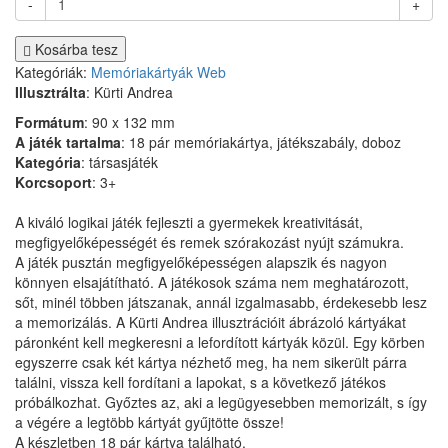
-
+
Kosárba tesz
Kategóriák:
Memóriakártyák
Web
Illusztrálta
: Kürti Andrea
Formátum
: 90 x 132 mm
A játék tartalma
: 18 pár memóriakártya, játékszabály, doboz
Kategória
: társasjáték
Korcsoport
: 3+
A kiváló logikai játék fejleszti a gyermekek kreativitását,
megfigyelőképességét és remek szórakozást nyújt számukra.
A játék pusztán megfigyelőképességen alapszik és nagyon
könnyen elsajátítható. A játékosok száma nem meghatározott,
sőt, minél többen játszanak, annál izgalmasabb, érdekesebb lesz
a memorizálás. A Kürti Andrea illusztrációit ábrázoló kártyákat
páronként kell megkeresni a lefordított kártyák közül. Egy körben
egyszerre csak két kártya nézhető meg, ha nem sikerült párra
találni, vissza kell fordítani a lapokat, s a következő játékos
próbálkozhat. Győztes az, aki a legügyesebben memorizált, s így
a végére a legtöbb kártyát gyűjtötte össze!
A készletben 18 pár kártya található.