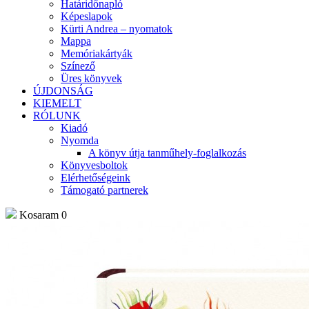
Határidőnapló
Képeslapok
Kürti Andrea – nyomatok
Mappa
Memóriakártyák
Színező
Üres könyvek
ÚJDONSÁG
KIEMELT
RÓLUNK
Kiadó
Nyomda
A könyv útja tanműhely-foglalkozás
Könyvesboltok
Elérhetőségeink
Támogató partnerek
Kosaram
0