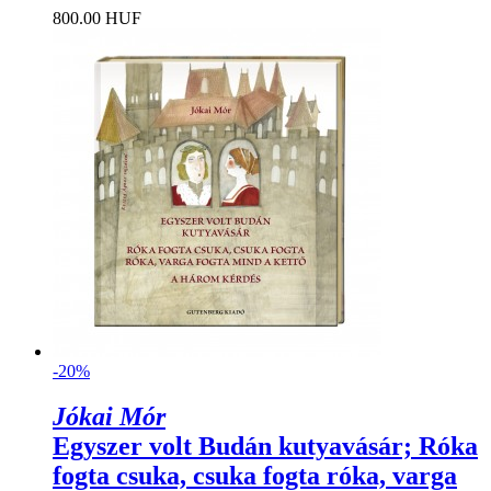
800.00 HUF
-20%
Jókai Mór
Egyszer volt Budán kutyavásár; Róka
fogta csuka, csuka fogta róka, varga