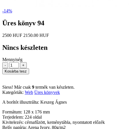
-14%
Üres könyv 94
2500 HUF
2150.00 HUF
Nincs készleten
Mennyiség
-
+
Kosárba tesz
Siess! Már csak
9
termék van készleten.
Kategóriák:
Web
Üres könyvek
A borítót illusztrálta: Keszeg Ágnes
Formátum: 128 x 176 mm
Terjedelem: 224 oldal
Kivitelezés: cérnafűzött, keménytábla, nyomtatott előzék
Belív papírja: Arena Ivory, 80g/m2