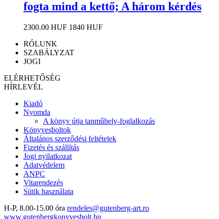
fogta mind a kettő; A három kérdés
2300.00 HUF
1840 HUF
RÓLUNK
SZABÁLYZAT
JOGI
ELÉRHETŐSÉG
HÍRLEVÉL
Kiadó
Nyomda
A könyv útja tanműhely-foglalkozás
Könyvesboltok
Általános szerződési feltételek
Fizetés és szállítás
Jogi nyilatkozat
Adatvédelem
ANPC
Vitarendezés
Sütik használata
H-P, 8.00-15.00 óra
rendeles@gutenberg-art.ro
www.gutenbergkonyvesbolt.hu