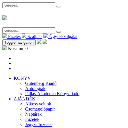
Fizetés
Szállítás
Ügyfélszolgálat
Toggle navigation
Kosaram
0
KÖNYV
Gutenberg Kiadó
Antológiák
Pallas-Akadémia Könyvkiadó
AJÁNDÉK
Alkoss velünk
Csomagolópapír
Naptárak
Füzetek
Jegyzetfüzetek