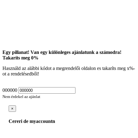
Egy pillanat! Van egy különleges ajánlatunk a számodra!
Takaríts meg
0
%
Használd az alábbi kódot a megrendelői oldalon es takaríts meg
x
%-
ot a rendelésedből!
000000
Nem érdekel az ajánlat
×
Cereri de myaccountn