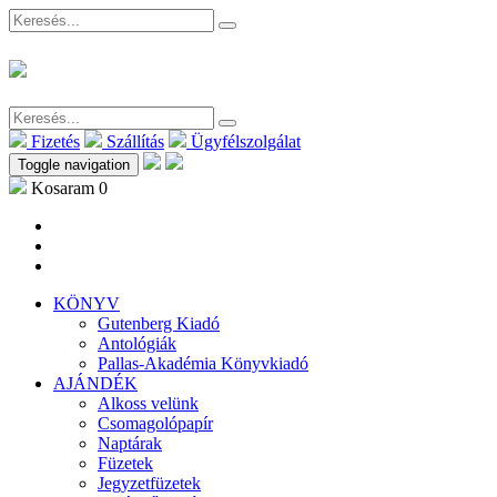
Fizetés
Szállítás
Ügyfélszolgálat
Toggle navigation
Kosaram
0
KÖNYV
Gutenberg Kiadó
Antológiák
Pallas-Akadémia Könyvkiadó
AJÁNDÉK
Alkoss velünk
Csomagolópapír
Naptárak
Füzetek
Jegyzetfüzetek