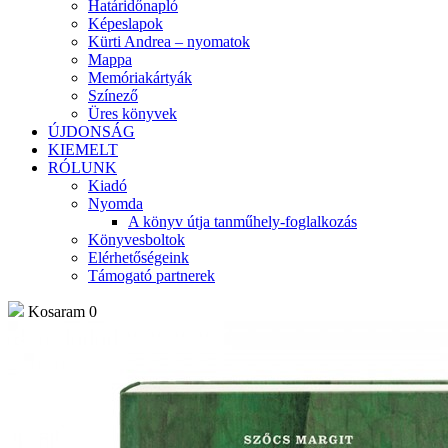
Határidőnapló
Képeslapok
Kürti Andrea – nyomatok
Mappa
Memóriakártyák
Színező
Üres könyvek
ÚJDONSÁG
KIEMELT
RÓLUNK
Kiadó
Nyomda
A könyv útja tanműhely-foglalkozás
Könyvesboltok
Elérhetőségeink
Támogató partnerek
Kosaram
0