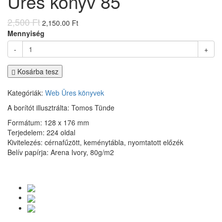
Üres könyv 85
2,500 Ft
2,150.00 Ft
Mennyiség
-
+
Kosárba tesz
Kategóriák:
Web
Üres könyvek
A borítót illusztrálta: Tomos Tünde
Formátum: 128 x 176 mm
Terjedelem: 224 oldal
Kivitelezés: cérnafűzött, keménytábla, nyomtatott előzék
Belív papírja: Arena Ivory, 80g/m2