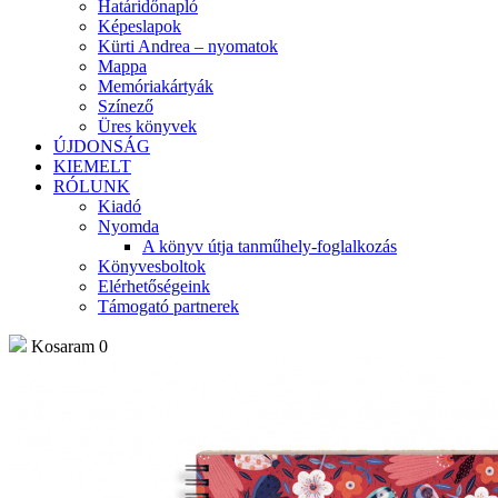
Határidőnapló
Képeslapok
Kürti Andrea – nyomatok
Mappa
Memóriakártyák
Színező
Üres könyvek
ÚJDONSÁG
KIEMELT
RÓLUNK
Kiadó
Nyomda
A könyv útja tanműhely-foglalkozás
Könyvesboltok
Elérhetőségeink
Támogató partnerek
Kosaram
0