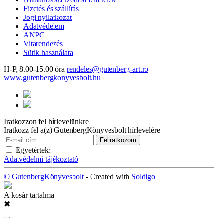
Fizetés és szállítás
Jogi nyilatkozat
Adatvédelem
ANPC
Vitarendezés
Sütik használata
H-P, 8.00-15.00 óra
rendeles@gutenberg-art.ro
www.gutenbergkonyvesbolt.hu
Iratkozzon fel hírlevelünkre
Iratkozz fel a(z) GutenbergKönyvesbolt hírlevelére
Egyetértek:
Adatvédelmi tájékoztató
© GutenbergKönyvesbolt
- Created with
Soldigo
A kosár tartalma
✖