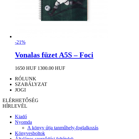
-21%
Vonalas füzet A5S – Foci
1650 HUF
1300.00 HUF
RÓLUNK
SZABÁLYZAT
JOGI
ELÉRHETŐSÉG
HÍRLEVÉL
Kiadó
Nyomda
A könyv útja tanműhely-foglalkozás
Könyvesboltok
Általános szerződési feltételek