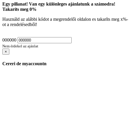
Egy pillanat! Van egy különleges ajánlatunk a számodra!
Takaríts meg
0
%
Használd az alábbi kódot a megrendelői oldalon es takaríts meg
x
%-
ot a rendelésedből!
000000
Nem érdekel az ajánlat
×
Cereri de myaccountn