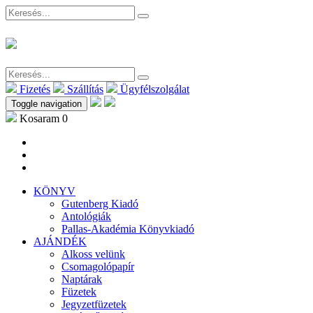
Fizetés
Szállítás
Ügyfélszolgálat
Toggle navigation
Kosaram
0
KÖNYV
Gutenberg Kiadó
Antológiák
Pallas-Akadémia Könyvkiadó
AJÁNDÉK
Alkoss velünk
Csomagolópapír
Naptárak
Füzetek
Jegyzetfüzetek