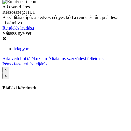
A kosarad üres
Részösszeg:
HUF
A szállítási díj és a kedvezményes kód a rendelési űrlapnál lesz
kiszámítva
Rendelés leadása
Válassz nyelvet
✖
Magyar
Adatvédelmi tájékoztató
Általános szerződési feltételek
Pénzvisszatérítési eljárás
×
×
Elállási kérelmek