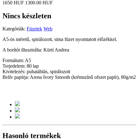
1650 HUF
1300.00 HUF
Nincs készleten
Kategóriák:
Füzetek
Web
A5-ös méretű, spirálozott, sima füzet nyomtatott előzékkel.
A borítót illusztrálta: Kürti Andrea
Formátum: A5
Terjedelem: 80 lap
Kivitelezés: puhatáblás, spirálozott
Belív papírja: Arena Ivory Smooth (krémszínű ofszet papír), 80g/m2
Hasonló termékek