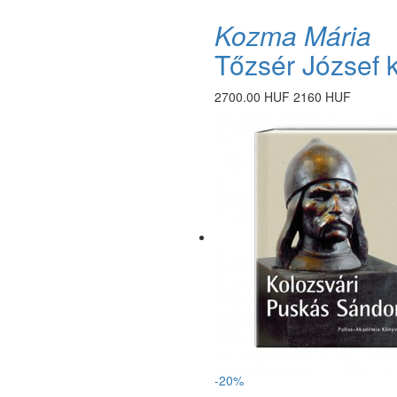
Kozma Mária
Tőzsér József 
2700.00 HUF
2160 HUF
-20%