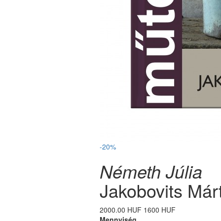
-20%
Németh Júlia
Jakobovits Már
2000.00 HUF
1600 HUF
Mennyiség