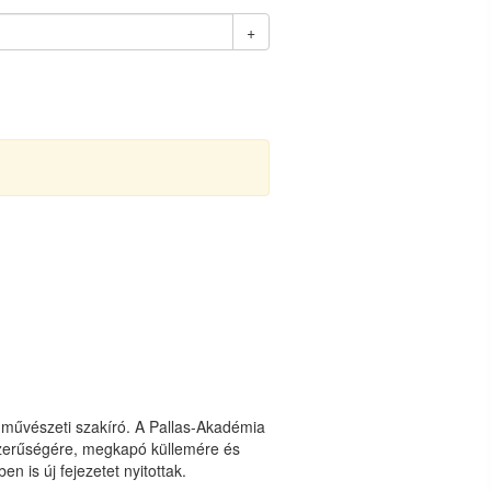
+
művészeti szakíró. A Pallas-Akadémia
szerűségére, megkapó küllemére és
is új fejezetet nyitottak.