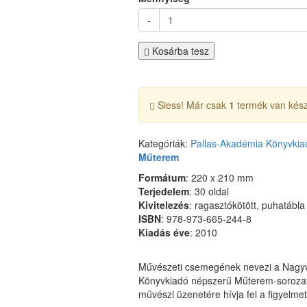
-
Kosárba tesz
Siess! Már csak
1
termék van kész
Kategóriák:
Pallas-Akadémia Könyvkia
Műterem
Formátum
: 220 x 210 mm
Terjedelem
: 30 oldal
Kivitelezés
: ragasztókötött, puhatábla
ISBN
: 978-973-665-244-8
Kiadás
éve
: 2010
Művészeti csemegének nevezi a Nagyvá
Könyvkiadó népszerű Műterem-sorozata
művészi üzenetére hívja fel a figyelm