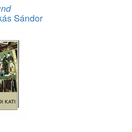
und
kás Sándor