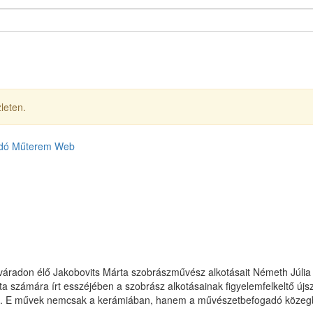
leten.
dó
Műterem
Web
radon élő Jakobovits Márta szobrászművész alkotásait Németh Júlia 
 számára írt esszéjében a szobrász alkotásainak figyelemfelkeltő új
et. E művek nemcsak a kerámiában, hanem a művészetbefogadó közegben 