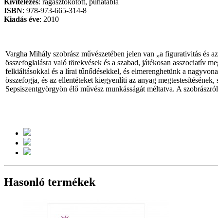
Kivitelezés
: ragasztókötött, puhatábla
ISBN
: 978-973-665-314-8
Kiadás
éve
: 2010
Vargha Mihály szobrász művészetében jelen van „a figurativitás és az
összefoglalásra való törekvések és a szabad, játékosan asszociatív m
felkiáltásokkal és a lírai tűnődésekkel, és elmerenghetünk a nagyvon
összefogja, és az ellentéteket kiegyenlíti az anyag megtestesítésének
Sepsiszentgyörgyön élő művész munkásságát méltatva. A szobrászról 
Hasonló termékek