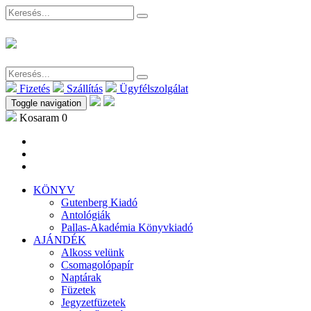
Fizetés
Szállítás
Ügyfélszolgálat
Toggle navigation
Kosaram
0
KÖNYV
Gutenberg Kiadó
Antológiák
Pallas-Akadémia Könyvkiadó
AJÁNDÉK
Alkoss velünk
Csomagolópapír
Naptárak
Füzetek
Jegyzetfüzetek