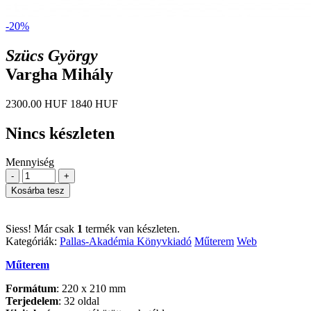
-20%
Szücs György
Vargha Mihály
2300.00 HUF
1840 HUF
Nincs készleten
Mennyiség
-
+
Kosárba tesz
Siess! Már csak
1
termék van készleten.
Kategóriák:
Pallas-Akadémia Könyvkiadó
Műterem
Web
Műterem
Formátum
: 220 x 210 mm
Terjedelem
: 32 oldal