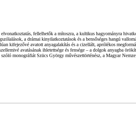
 elvonatkoztatás, fellelhetők a mítoszra, a kultikus hagyományra hivat
egszólalások, a drámai kinyilatkoztatások és a bensőséges hangú vallom
alúan kifejezővé avatott anyagalakítás és a cizellált, aprólékos megfor
, szellemivé avatásának ihletettsége és fensége – a dolgok anyagba örök
szóló monográfiát Szücs György művészettörténész, a Magyar Nemzeti 