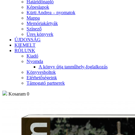
Határidőnapló
Képeslapok
Kürti Andrea – nyomatok
Mappa
Memóriakártyák
Színező
Üres könyvek
ÚJDONSÁG
KIEMELT
RÓLUNK
Kiadó
Nyomda
A könyv útja tanműhely-foglalkozás
Könyvesboltok
Elérhetőségeink
Támogató partnerek
Kosaram
0