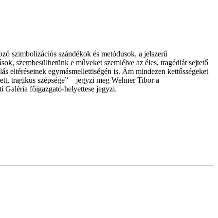
kozó szimbolizációs szándékok és metódusok, a jelszerű
ások, szembesülhetünk e műveket szemlélve az éles, tragédiát sejtető
málás eltéréseinek egymásmellettiségén is. Ám mindezen kettősségeket
ített, tragikus szépsége” – jegyzi meg Wehner Tibor a
Galéria főigazgató-helyettese jegyzi.