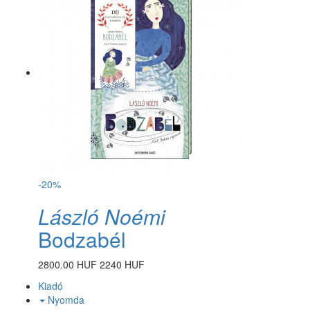
-20%
László Noémi
Bodzabél
2800.00 HUF
2240 HUF
Kiadó
Nyomda