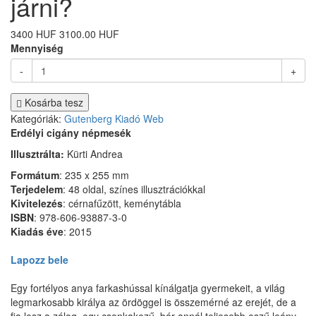
járni?
3400 HUF
3100.00 HUF
Mennyiség
-
+
Kosárba tesz
Kategóriák:
Gutenberg Kiadó
Web
Erdélyi cigány népmesék
Illusztrálta:
Kürti Andrea
Formátum
: 235 x 255 mm
Terjedelem
: 48 oldal, színes illusztrációkkal
Kivitelezés
: cérnafűzött, keménytábla
ISBN
: 978-606-93887-3-0
Kiadás
éve
: 2015
Lapozz bele
Egy fortélyos anya farkashússal kínálgatja gyermekeit, a világ
legmarkosabb királya az ördöggel is összemérné az erejét, de a