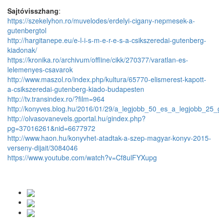
Sajtóvisszhang
:
https://szekelyhon.ro/muvelodes/erdelyi-cigany-nepmesek-a-
gutenbergtol
http://hargitanepe.eu/e-l-i-s-m-e-r-e-s-a-csikszeredai-gutenberg-
kiadonak/
https://kronika.ro/archivum/offline/cikk/270377/varatlan-es-
lelemenyes-csavarok
http://www.maszol.ro/index.php/kultura/65770-elismerest-kapott-
a-csikszeredai-gutenberg-kiado-budapesten
http://tv.transindex.ro/?film=964
http://konyves.blog.hu/2016/01/29/a_legjobb_50_es_a_legjobb_25
http://olvasovanevels.gportal.hu/gindex.php?
pg=37016261&nid=6677972
http://www.haon.hu/konyvhet-atadtak-a-szep-magyar-konyv-2015-
verseny-dijait/3084046
https://www.youtube.com/watch?v=Cf8ulFYXupg