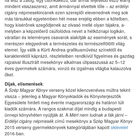
fia lesz a zálog, egy csonkakezű, bár annál teljesebb eszű leány
mindent visszaszerez, amit ármánnyal elvettek tőle – az erdélyi
cigány nép­mesekincsnek ezen szereplői elevenednek meg sok
más társukkal egyetemben hét mese ere­jéig ebben a kötetben,
hogy kísérőnek szegődjenek az olvasó mellé olyan tájakra, a­
mely­ben a képzelőerő csúfolódva nevet a hétköznapi logikán,
váratlan és leleményes csavarok alakítják az események sorát, s
merészen elegyednek a természetes és természetfölötti világ
elemei. Így válik a Kürti Andrea grafikusművész színektől és
karakterektől káprázó, részleteiben rendkívül figyelmes és gazdag
rajzaival illusztrált mesekönyv alkalmas útipasszussá az 5–12
éves gyermekek számára, vonzó és izgalmas világba kalauzolva
őket.
Díjak, elismerések
:
A
Szép Magyar Könyv
verseny közel kilencvenéves múltra tekint
vissza – jelenleg a Magyar Könyvkiadók és Könyvterjesztők
Egyesülete hirdeti meg évente magyarországi és határon túli
kiadók számára. A rangos szakmai díjat mindig a budapesti
ünnepi könyvhéten nyújtják át. A
Mért nem tudnak a fák járni –
Erdélyi cigány népmesék
című mesekönyv a Szép Magyar Könyv
2015 verseny gyermekkönyvek kategóriájában kapott
oklevelet
2016-ban.