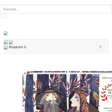
Toggle
Kosaram
0
navigat