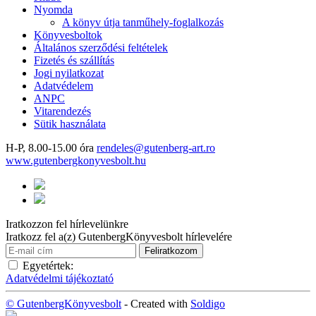
Nyomda
A könyv útja tanműhely-foglalkozás
Könyvesboltok
Általános szerződési feltételek
Fizetés és szállítás
Jogi nyilatkozat
Adatvédelem
ANPC
Vitarendezés
Sütik használata
H-P, 8.00-15.00 óra
rendeles@gutenberg-art.ro
www.gutenbergkonyvesbolt.hu
Iratkozzon fel hírlevelünkre
Iratkozz fel a(z) GutenbergKönyvesbolt hírlevelére
Egyetértek:
Adatvédelmi tájékoztató
© GutenbergKönyvesbolt
- Created with
Soldigo