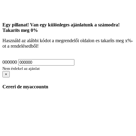
Egy pillanat! Van egy különleges ajánlatunk a számodra!
Takaríts meg
0
%
Használd az alábbi kódot a megrendelői oldalon es takaríts meg
x
%-
ot a rendelésedből!
000000
Nem érdekel az ajánlat
×
Cereri de myaccountn