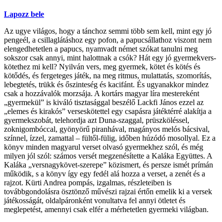
Lapozz bele
Az ugye világos, hogy a tánchoz semmi több sem kell, mint egy jó
pengeél, a csillaglátáshoz egy pofon, a papucsállathoz viszont nem
elengedhetetlen a papucs, nyamvadt német szókat tanulni meg
sokszor csak annyi, mint halottnak a csók? Hát egy jó gyermekvers-
kötethez mi kell? Nyilván vers, meg gyermek, kötet és kötés és
kötődés, és fergeteges játék, na meg ritmus, mulattatás, szomorítás,
lebegtetés, trükk és őszinteség és kacifánt. És ugyanakkor mindez
csak a hozzávalók morzsája. A kortárs magyar líra mestereként
„gyermekül” is kiváló tisztasággal beszélő Lackfi János ezzel az
„elemes és kirakós” verseskötettel egy csapásra játéktérré alakítja a
gyermekszobát, telehordja azt Duna-szaggal, prüszköléssel,
zoknigombóccal, gyönyörű piranhával, magányos melós bácsival,
színnel, ízzel, zamattal – fültől-fülig, időben húzódó mosollyal. Ez a
könyv minden magyarul verset olvasó gyermekhez szól, és még
milyen jól szól: számos versét megzenésítette a Kaláka Együttes. A
Kaláka „versnagykövet-szerepe” közismert, és persze ismét prímán
működik, s a könyv így egy fedél alá hozza a verset, a zenét és a
rajzot. Kürti Andrea pompás, izgalmas, részleteiben is
továbbgondolásra ösztönző művészi rajzai értőn emelik ki a versek
játékosságát, oldalpáronként vonultatva fel annyi ötletet és
meglepetést, amennyi csak elfér a mérhetetlen gyermeki világban.