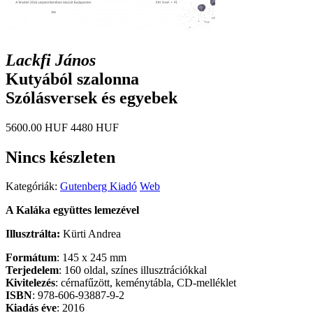
​Lackfi János
Kutyából szalonna
Szólásversek és egyebek
5600.00 HUF
4480 HUF
Nincs készleten
Kategóriák:
Gutenberg Kiadó
Web
A Kaláka együttes lemezével
Illusztrálta:
Kürti Andrea
Formátum
: 145 x 245 mm
Terjedelem
: 160 oldal, színes illusztrációkkal
Kivitelezés
: cérnafűzött, keménytábla, CD-melléklet
ISBN
: 978-606-93887-9-2
Kiadás
éve
: 2016