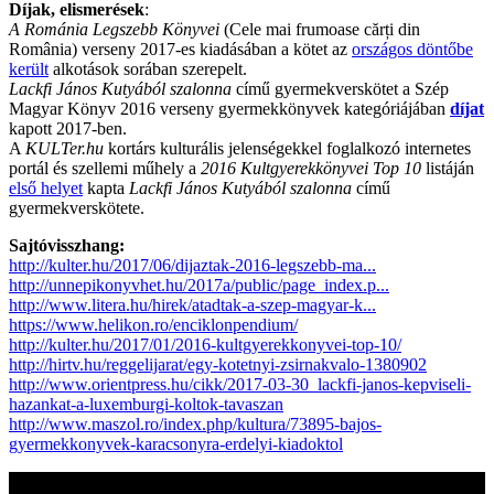
Díjak, elismerések
:
A Románia Legszebb Könyvei
(Cele mai frumoase cărți din
România) verseny 2017-es kiadásában a kötet az
országos döntőbe
került
alkotások sorában szerepelt.
Lackfi János Kutyából szalonna
című gyermekverskötet a Szép
Magyar Könyv 2016 verseny gyermekkönyvek kategóriájában
díjat
kapott 2017-ben.
A
KULTer.hu
kortárs kulturális jelenségekkel foglalkozó internetes
portál és szellemi műhely a
2016 Kultgyerekkönyvei Top 10
listáján
első helyet
kapta
Lackfi János Kutyából szalonna
című
gyermekverskötete.
Sajtóvisszhang:
http://kulter.hu/2017/06/dijaztak-2016-legszebb-ma...
http://unnepikonyvhet.hu/2017a/public/page_index.p...
http://www.litera.hu/hirek/atadtak-a-szep-magyar-k...
https://www.helikon.ro/enciklonpendium/
http://kulter.hu/2017/01/2016-kultgyerekkonyvei-top-10/
http://hirtv.hu/reggelijarat/egy-kotetnyi-zsirnakvalo-1380902
http://www.orientpress.hu/cikk/2017-03-30_lackfi-janos-kepviseli-
hazankat-a-luxemburgi-koltok-tavaszan
http://www.maszol.ro/index.php/kultura/73895-bajos-
gyermekkonyvek-karacsonyra-erdelyi-kiadoktol