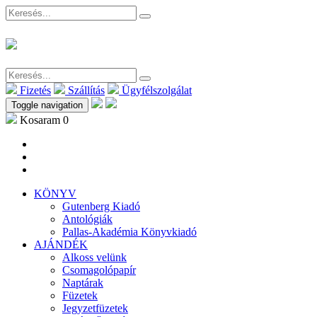
Fizetés
Szállítás
Ügyfélszolgálat
Toggle navigation
Kosaram
0
KÖNYV
Gutenberg Kiadó
Antológiák
Pallas-Akadémia Könyvkiadó
AJÁNDÉK
Alkoss velünk
Csomagolópapír
Naptárak
Füzetek
Jegyzetfüzetek