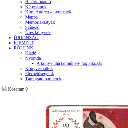
Határidőnapló
Képeslapok
Kürti Andrea – nyomatok
Mappa
Memóriakártyák
Színező
Üres könyvek
ÚJDONSÁG
KIEMELT
RÓLUNK
Kiadó
Nyomda
A könyv útja tanműhely-foglalkozás
Könyvesboltok
Elérhetőségeink
Támogató partnerek
Kosaram
0