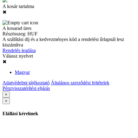
A kosár tartalma
✖
A kosarad üres
Részösszeg:
HUF
A szállítási díj és a kedvezményes kód a rendelési űrlapnál lesz
kiszámítva
Rendelés leadása
Válassz nyelvet
✖
Magyar
Adatvédelmi tájékoztató
Általános szerződési feltételek
Pénzvisszatérítési eljárás
×
×
Elállási kérelmek