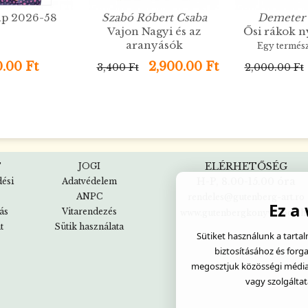
ap 2026-58
Szabó Róbert Csaba
Demeter 
Vajon Nagyi és az
Ősi rákok 
aranyásók
Egy termés
kalandozási
.00 Ft
2,900.00 Ft
3,400 Ft
2,000.00 Ft
világá
ELÉRHETŐSÉG
T
JOGI
H-P, 8.00-15.00 óra
dési
Adatvédelem
ANPC
rendeles@gutenberg-art.ro
Ez a
tás
Vitarendezés
www.gutenbergkonyvesbolt.h
t
Sütik használata
Sütiket használunk a tarta
biztosításához és forg
megosztjuk közösségi média, 
vagy szolgáltat