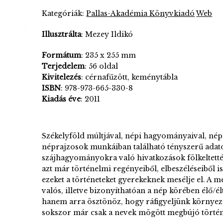
Kategóriák:
Pallas-Akadémia Könyvkiadó
Web
Illusztrálta
: Mezey Ildikó
Formátum
: 235 x 255 mm
Terjedelem
: 56 oldal
Kivitelezés
: cérnafűzött, keménytábla
ISBN
: 978-973-665-330-8
Kiadás
éve
: 2011
Székelyföld múltjával, népi hagyományaival, népr
néprajzosok munkáiban található tényszerű adatok
szájhagyományokra való hivatkozások fölkeltett
azt már történelmi regényeiből, elbeszéléseiből i
ezeket a történeteket gyerekeknek mesélje el. A 
valós, illetve bizonyíthatóan a nép körében élő/é
hanem arra ösztönöz, hogy ráfigyeljünk környez
sokszor már csak a nevek mögött megbújó történ