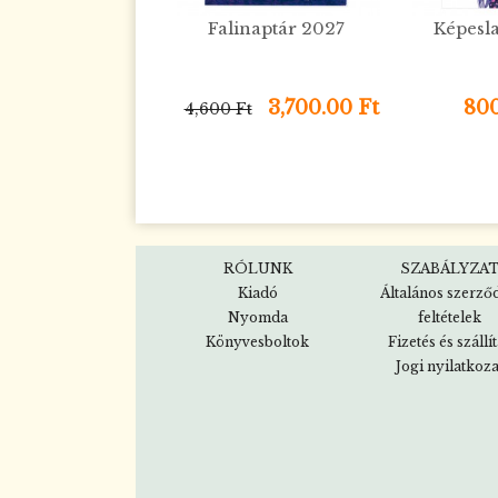
Falinaptár 2027
Képesl
3,700.00 Ft
800
4,600 Ft
RÓLUNK
SZABÁLYZA
Kiadó
Általános szerző
Nyomda
feltételek
Könyvesboltok
Fizetés és szállí
Jogi nyilatkoza