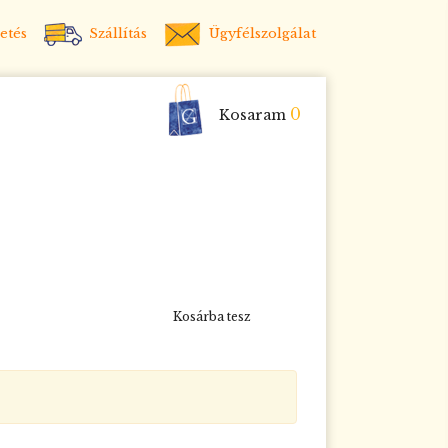
etés
Szállítás
Ügyfélszolgálat
0
Kosaram
Kosárba tesz