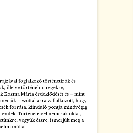
ajzával foglalkozó történetírók és
, illetve történelmi regékre,
ék Kozma Mária érdeklődését és – mint
smerjük – ezúttal arra vállalkozott, hogy
mesék forrása, kiinduló pontja mindvégig
lt emlék. Történeteivel nemcsak oktat,
etünkre, vegyük észre, ismerjük meg a
elmi múltat.