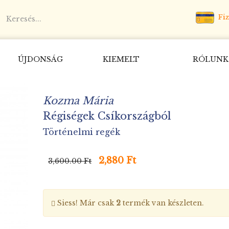
Fiz
ÚJDONSÁG
KIEMELT
RÓLUNK
Kozma Mária
Régiségek Csíkországból
Történelmi regék
2,880 Ft
3,600.00 Ft
Siess! Már csak
2
termék van készleten.