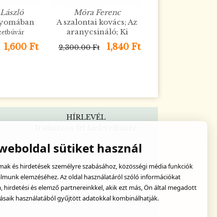
László
Móra Ferenc
nyomában
A szalontai kovács; Az
aranycsináló; Ki
zetbúvár
álmodta a legszebbet?
 a tócsák
1,600 Ft
1,840 Ft
2,300.00 Ft
ban
HÍRLEVÉL
Iratkozzon fel hírlevelünkre
 weboldal sütiket használ
u
lmak és hirdetések személyre szabásához, közösségi média funkciók
almunk elemzéséhez. Az oldal használatáról szóló információkat
Egyetértek:
hirdetési és elemző partnereinkkel, akik ezt más, Ön által megadott
Adatvédelmi tájékoztató
ásaik használatából gyűjtött adatokkal kombinálhatják.