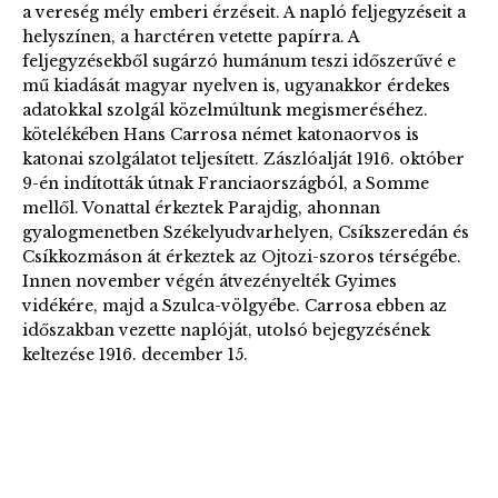
a vereség mély emberi érzéseit. A napló feljegyzéseit a
helyszínen, a harctéren vetette papírra. A
feljegyzésekből sugárzó humánum teszi időszerűvé e
mű kiadását magyar nyelven is, ugyanakkor érdekes
adatokkal szolgál közelmúltunk megismeréséhez.
kötelékében Hans Carrosa német katonaorvos is
katonai szolgálatot teljesített. Zászlóalját 1916. október
9-én indították útnak Franciaországból, a Somme
mellől. Vonattal érkeztek Parajdig, ahonnan
gyalogmenetben Székelyudvarhelyen, Csíkszeredán és
Csíkkozmáson át érkeztek az Ojtozi-szoros térségébe.
Innen november végén átvezényelték Gyimes
vidékére, majd a Szulca-völgyébe. Carrosa ebben az
időszakban vezette naplóját, utolsó bejegyzésének
keltezése 1916. december 15.