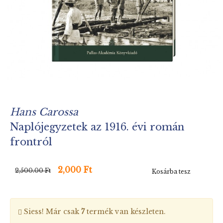
Hans Carossa
Naplójegyzetek az 1916. évi román
frontról
2,000 Ft
2,500.00 Ft
Kosárba tesz
Siess! Már csak
7
termék van készleten.