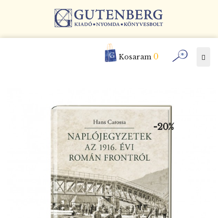
0
Togg
Kosaram
navi
-20%