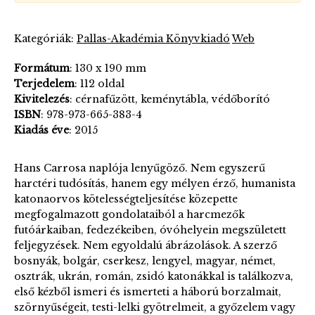
Kategóriák:
Pallas-Akadémia Könyvkiadó
Web
Formátum
: 130 x 190 mm
Terjedelem
: 112 oldal
Kivitelezés
: cérnafűzött, keménytábla
, védőborító
ISBN
: 978-973-665-383-4
Kiadás éve
: 2015
Hans Carrosa naplója lenyűgöző. Nem egyszerű
harctéri tudósítás, hanem egy mélyen érző, humanista
katonaorvos kötelességteljesítése közepette
megfogalmazott gondolataiból a harcmezők
futóárkaiban, fedezékeiben, óvóhelyein megszületett
feljegyzések. Nem egyoldalú ábrázolások. A szerző
bosnyák, bolgár, cserkesz, lengyel, magyar, német,
osztrák, ukrán, román, zsidó katonákkal is találkozva,
első kézből ismeri és ismerteti a háború borzalmait,
szörnyűségeit, testi-lelki gyötrelmeit, a győzelem vagy