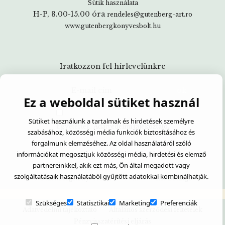
Sütik használata
H-P, 8.00-15.00 óra
rendeles@gutenberg-art.ro
www.gutenbergkonyvesbolt.hu
Iratkozzon fel hírlevelünkre
Ez a weboldal sütiket használ
Sütiket használunk a tartalmak és hirdetések személyre
Egyetértek:
Adatvédelmi tájékoztató
szabásához, közösségi média funkciók biztosításához és
forgalmunk elemzéséhez. Az oldal használatáról szóló
információkat megosztjuk közösségi média, hirdetési és elemző
partnereinkkel, akik ezt más, Ön által megadott vagy
szolgáltatásaik használatából gyűjtött adatokkal kombinálhatják.
- Created with
© GutenbergKönyvesbolt
Soldigo
Szükséges
Statisztikai
Marketing
Preferenciák
Adatvédelmi tájékoztató
Általános szerződési feltételek
Pénzvisszatérítési eljárás