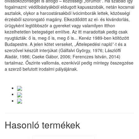
olvasókö­zön­séget is átfogó – közösségi „fórumot”. Ha szabad így
fogalmazni: védőbástyákból eldugott kapus­szobák, netán kocsmai
asztalok, olykor a harcostársakból ivócimborák lettek, közösségi
érzésből szorongató magány. Elkezdődött az el- és kivándorlás,
ürügyként legtöbbször a gyereket vagy valamilyen itthon
kezelhetetlen betegséget említve. Az itt maradottak pedig csak
nyugtázták: ő is, meg ő is, meg ő is... Kenéz 1989-ben költözött
Budapestre. A jelen kötet verseket, „Áttelepedési napló”-t és a
szerzővel készült interjúkat (Gálfalvi György, 1976; Lászlóffí
Aladár, 1986; Cseke Gábor, 2006; Ferenczes István, 2014)
tartalmaz. Őszinte vallomás, ezenkívül pedig mintegy összegzése
a szerző befutott irodalmi pályájának.
Hasonló termékek