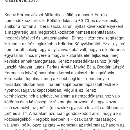
Kiadás éve
: 2015
Kenéz Ferenc József Attila-díjas költő a második Forrás-
nemzedékhez tartozik. Költői in­dulása a 60-70-es évekre esik,
amikor a romániai liberalizáció, az ún. nyitás követ­kez­mé­nye­ként,
a magyarság újra megpróbálkozhatott nemzeti identitásának
megerő­sítésével és tuda­tosí­tásával. Ehhez intézményi segítséget
is kapott: az írók leginkább a Kriterion Könyvkiadótól. Ez a „nyitás”
nem tartott sokáig, egyre nyilvánvalóbbá vált, hogy a dik­tatúrának
egyáltalán nincs ínyére a magyar kulturális élet fejlődése, még
kevésbé annak támogatása. Kenéz nemzedéktársaihoz (Király
László, Magyari Lajos, Farkas Árpád, Markó Béla, Bogdán László,
Ferenczes István) hasonlóan keresi a választ, de legalábbis
kérdéseket fogalmaz meg a kisebbségi lét – nem annyira
társadalomtudományi – hanem saját bőrén tapasztalt testi-lelki
nyomorúságaival kapcsolatban. Végül is ez Kenéz
vershelyzeteinek alap­köve, valamint a nem­zedéktársaihoz való
kötődés és a közösségi érzés meghatározása. Az egyes szám
első személyt, az „én” -t (én szólok) gyakran felváltja a többes: a
„mi” és a „ti”. A hatalom azon­ban gondoskodott arról, hogy a kis
közösségekből – legjobb esetben is – csak baráti társa­ságok
váljanak, nélkülözve az igazi – nemcsak az írótársakat, hanem az