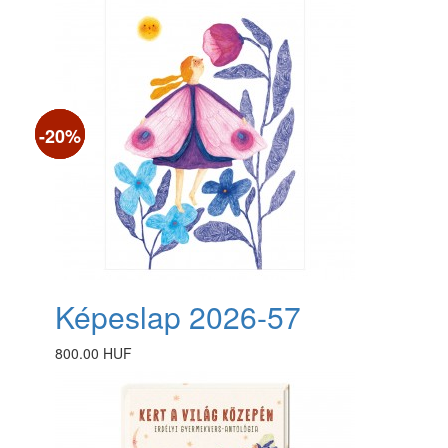
-25%
-15%
-20%
Képeslap 2026-57
800.00 HUF