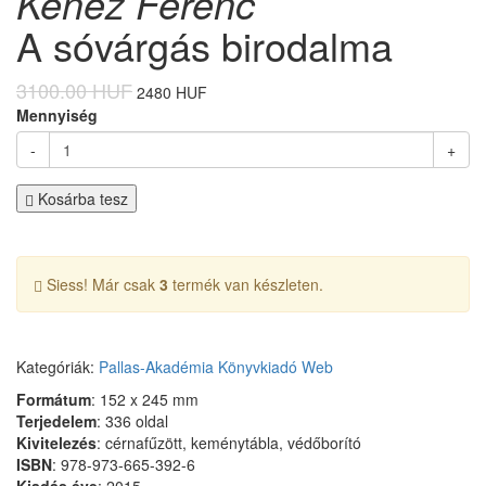
Kenéz Ferenc
A sóvárgás birodalma
3100.00 HUF
2480 HUF
Mennyiség
-
+
Kosárba tesz
Siess! Már csak
3
termék van készleten.
Kategóriák:
Pallas-Akadémia Könyvkiadó
Web
Formátum
: 152 x 245 mm
Terjedelem
: 336 oldal
Kivitelezés
: cérnafűzött, keménytábla
, védőborító
ISBN
: 978-973-665-392-6