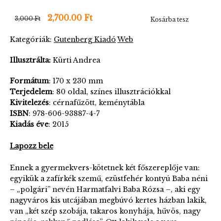
2,700.00 Ft
3,000 Ft
Kosárba tesz
Kategóriák:
Gutenberg Kiadó
Web
Illusztrálta:
Kürti Andrea
Formátum
: 170 x 230 mm
Terjedelem
: 80 oldal, színes illusztrációkkal
Kivitelezés
: cérnafűzött, keménytábla
ISBN
: 978-606-93887-4-7
Kiadás éve
: 2015
Lapozz bele
Ennek a gyermekvers-kötetnek két főszereplője van:
egyikük a zafírkék szemű, ezüstfehér kontyú Baba néni
– „polgári” nevén Harmatfalvi Baba Rózsa –, aki egy
nagyváros kis utcájában megbúvó kertes házban lakik,
van „két szép szobája, takaros konyhája, hűvös, nagy