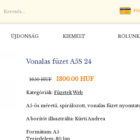
Fiz
ÚJDONSÁG
KIEMELT
RÓLUNK
Vonalas füzet A5S 24
1300.00 HUF
1650 HUF
Kategóriák:
Füzetek
Web
A5-ös méretű, spirálozott, vonalas füzet nyomtato
A borítót illusztrálta: Kürti Andrea
Formátum: A5
Terjedelem: 80 lap