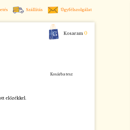
etés
Szállítás
Ügyfélszolgálat
0
Kosaram
Kosárba tesz
tt előzékkel.