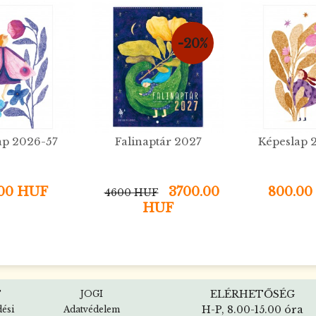
-20%
ap 2026-57
Falinaptár 2027
Képeslap 
.00 HUF
3700.00
800.00
4600 HUF
HUF
ELÉRHETŐSÉG
T
JOGI
H-P, 8.00-15.00 óra
dési
Adatvédelem