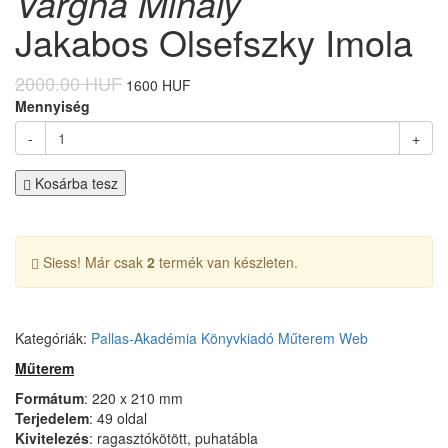
Vargha Mihály
Jakabos Olsefszky Imola
2000.00 HUF
1600 HUF
Mennyiség
-
+
Kosárba tesz
Siess! Már csak
2
termék van készleten.
Kategóriák:
Pallas-Akadémia Könyvkiadó
Műterem
Web
Műterem
Formátum
: 220 x 210 mm
Terjedelem
: 49 oldal
Kivitelezés
: ragasztókötött, puhatábla