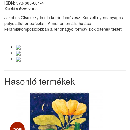
ISBN
: 973-665-001-4
Kiadás
éve
: 2003
Jakabos Olsefszky Imola kerámiaművész. Kedvelt nyersanyaga a
patyolatfehér porcelán. A monumentális hatású
kerámiakompozíciókban a rendhagyó formavíziók öltenek testet.
Hasonló termékek
-20%