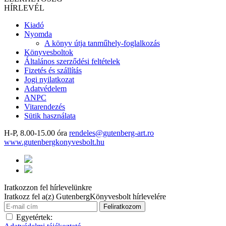
HÍRLEVÉL
Kiadó
Nyomda
A könyv útja tanműhely-foglalkozás
Könyvesboltok
Általános szerződési feltételek
Fizetés és szállítás
Jogi nyilatkozat
Adatvédelem
ANPC
Vitarendezés
Sütik használata
H-P, 8.00-15.00 óra
rendeles@gutenberg-art.ro
www.gutenbergkonyvesbolt.hu
Iratkozzon fel hírlevelünkre
Iratkozz fel a(z) GutenbergKönyvesbolt hírlevelére
Egyetértek: