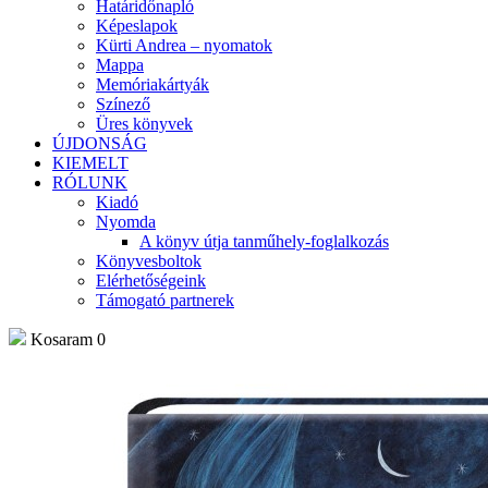
Határidőnapló
Képeslapok
Kürti Andrea – nyomatok
Mappa
Memóriakártyák
Színező
Üres könyvek
ÚJDONSÁG
KIEMELT
RÓLUNK
Kiadó
Nyomda
A könyv útja tanműhely-foglalkozás
Könyvesboltok
Elérhetőségeink
Támogató partnerek
Kosaram
0