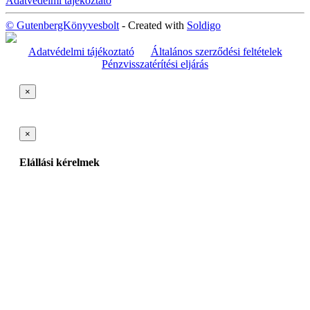
Adatvédelmi tájékoztató
© GutenbergKönyvesbolt
- Created with
Soldigo
Adatvédelmi tájékoztató
Általános szerződési feltételek
Pénzvisszatérítési eljárás
×
×
Elállási kérelmek