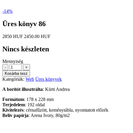
-14%
Üres könyv 86
2850 HUF
2450.00 HUF
Nincs készleten
Mennyiség
-
+
Kosárba tesz
Kategóriák:
Web
Üres könyvek
A borítót illusztrálta
: Kürti Andrea
Formátum
: 178 x 228 mm
Terjedelem
: 192 oldal
Kivitelezés
: cérnafűzött, keménytábla, nyomtatott előzék
Belív papírja
: Arena Ivory, 80g/m2