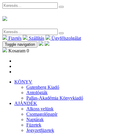
Fizetés
Szállítás
Ügyfélszolgálat
Toggle navigation
Kosaram
0
KÖNYV
Gutenberg Kiadó
Antológiák
Pallas-Akadémia Könyvkiadó
AJÁNDÉK
Alkoss velünk
Csomagolópapír
Naptárak
Füzetek
Jegyzetfüzetek