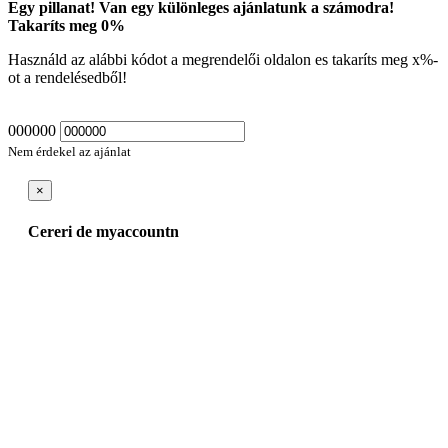
Egy pillanat! Van egy különleges ajánlatunk a számodra!
Takaríts meg
0
%
Használd az alábbi kódot a megrendelői oldalon es takaríts meg
x
%-
ot a rendelésedből!
000000
Nem érdekel az ajánlat
×
Cereri de myaccountn