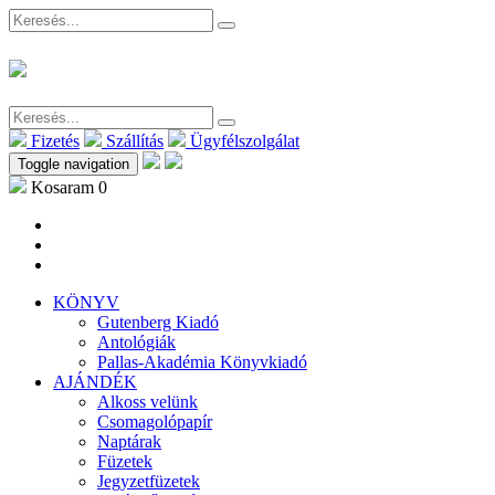
Fizetés
Szállítás
Ügyfélszolgálat
Toggle navigation
Kosaram
0
KÖNYV
Gutenberg Kiadó
Antológiák
Pallas-Akadémia Könyvkiadó
AJÁNDÉK
Alkoss velünk
Csomagolópapír
Naptárak
Füzetek
Jegyzetfüzetek