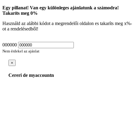
Egy pillanat! Van egy különleges ajánlatunk a számodra!
Takaríts meg
0
%
Használd az alábbi kódot a megrendelői oldalon es takaríts meg
x
%-
ot a rendelésedből!
000000
Nem érdekel az ajánlat
×
Cereri de myaccountn