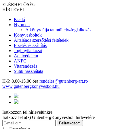
ELÉRHETŐSÉG
HÍRLEVÉL
Kiadó
Nyomda
A könyv útja tanműhely-foglalkozás
Könyvesboltok
Általános szerződési feltételek
Fizetés és szállítás
Jogi nyilatkozat
Adatvédelem
ANPC
Vitarendezés
Sütik használata
H-P, 8.00-15.00 óra
rendeles@gutenberg-art.ro
www.gutenbergkonyvesbolt.hu
Iratkozzon fel hírlevelünkre
Iratkozz fel a(z) GutenbergKönyvesbolt hírlevelére