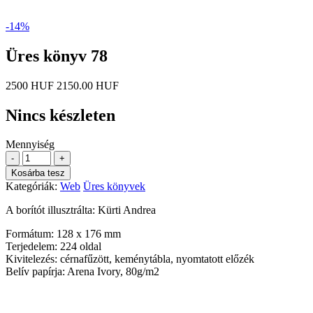
-14%
Üres könyv 78
2500 HUF
2150.00 HUF
Nincs készleten
Mennyiség
-
+
Kosárba tesz
Kategóriák:
Web
Üres könyvek
A borítót illusztrálta: Kürti Andrea
Formátum: 128 x 176 mm
Terjedelem: 224 oldal
Kivitelezés: cérnafűzött, keménytábla, nyomtatott előzék
Belív papírja: Arena Ivory, 80g/m2