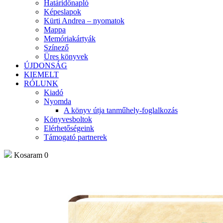
Határidőnapló
Képeslapok
Kürti Andrea – nyomatok
Mappa
Memóriakártyák
Színező
Üres könyvek
ÚJDONSÁG
KIEMELT
RÓLUNK
Kiadó
Nyomda
A könyv útja tanműhely-foglalkozás
Könyvesboltok
Elérhetőségeink
Támogató partnerek
Kosaram
0